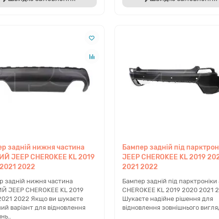
роги та Молдинги
Накл
стикові накладки на металеві пороги та двері.
Сюди в
обігають корозії та формують контур авто. Для
хромова
тановлення розширювачів арок потрібен специфічний
пластик
мплект нових монтажних кліпс.
екстер'
ри та Ліхтарі
Телев
овна оптика у форматі Bi-LED. Американські задні
Фронта
тарі мають червоний покажчик повороту, тоді як
радіато
ропейські — жовтий (янтарний). Пропонуємо обидва
важлива
іанти для сертифікації.
декорат
р задній нижня частина
Бампер задній під парктрон
ИЙ JEEP CHEROKEE KL 2019
JEEP CHEROKEE KL 2019 20
дсилювач бампера
2021 2022
2021 2022
овий елемент, що поглинає енергію при аварії.
р задній нижня частина
Бампер задній під парктроніки
оли не рихтується — після деформації підлягає
Й JEEP CHEROKEE KL 2019
CHEROKEE KL 2019 2020 2021 
в'язковій заміні для збереження пасивної безпеки.
2021 2022 Якщо ви шукаєте
Шукаєте надійне рішення для
ний варіант для відновлення
відновлення зовнішнього вигляд
нь..