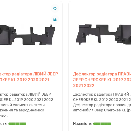
ься в жорстку дерев'яну обрешітку.
ТЕХНІЧНІ ВІДПОВІДІ ДЛЯ ЛЕГШОГО ПОШУ
КУЗОВА
ому різниця між фарами Cherokee KL
З яког
естайлінг та рестайлінг?
Jeep Ch
19 році компанія Jeep провела фейсліфтинг, об'єднавши
Оригінал
ктор радіатора ЛІВИЙ JEEP
Дефлектор радіатора ПРАВ
та головне світло в єдину LED-фару. Це вимагало зміни
пластику
KEE KL 2019 2020 2021
JEEP CHEROKEE KL 2019 20
етрії капота, крил та бампера. Кузовні деталі 2014-2018
рихтуван
2021 2022
в не сумісні з моделями 2019-2022 років.
геометрі
заміни.
ктор радіатора ЛІВИЙ JEEP
Дефлектор радіатора ПРАВИЙ 
KEE KL 2019 2020 2021 2022 —
CHEROKEE KL 2019 2020 2021 
жливий елемент системи
Дефлектор радіатора правий д
дження та аеродинаміки
автомобіля Jeep Cherokee KL (ре
у капот на Cherokee KL магнітиться, якщо він
Що озн
ьої..
 бути алюмінієвим?
після 
одський капот Mopar для рестайлінгу виготовляється з
Код U028