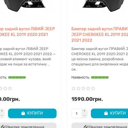
ері
Криш
р задній вугол ЛІВИЙ JEEP
Бампер задній вугол ПРАВ
тачаються у форматі "голі двері" (тільки металевий
У реста
KEE KL 2019 2020 2021
JEEP CHEROKEE KL 2019 20
кас). Вони містять внутрішні підсилювальні бруси
Цей пл
2021 2022
 захисту від бокового удару. Підходять для
вм'ятин
енесення вашого скла, замків, склопідйомників та
цілком.
р задній вугол ЛІВИЙ JEEP
Бампер задній вугол ПРАВИЙ 
ркал зі сліпими зонами.
підсвіч
KEE KL 2019 2020 2021 2022 —
CHEROKEE KL 2019 2020 2021 
жливий елемент кузова, який
це якісна заміна, розроблена
ідає не лише за естетичну ..
спеціально для оновлених мод
се..
шітка радіатора
Підк
мова решітка з сімома прорізами. Залежно від
Захищаю
мплектації, окантовки можуть бути хромованими,
жорсткі
рними глянцевими або матовими. За решіткою
підкрил
.00грн.
1590.00грн.
тановлюється система активних жалюзі для
відрізн
родинаміки.
КУПИТИ
КУПИТИ
Швидке замовлення
Швидке замовлення