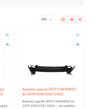
 кузовного ремонту. В наявності є як зовнішні
аса, які приймають на себе енергію удару. Ви можете
ементи системи охолодження (радіатори),
ля кузовного ремонту з різних матеріалів: сталь,
онання конкретного вузла.
еталі
ю платформи Jeep Cherokee KL, що випускалася
вісних панелей жорстко прив'язана до
titude Plus, преміальних модифікацій Limited та
 дорестайлінгу (2014-2018) до цих автомобілів не
ера
Бампер задній JEEP CHEROKEE
20
KL 2019 2020 2021 2022
Бампер задній JEEP CHEROKEE KL
2019 2020 2021 2022 — це надійна
 JEEP