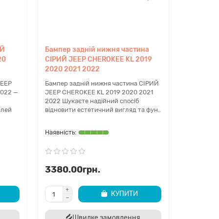
ка багажника
ИЙ
Бампер задній нижня частина
йлінговій версії застосовано композитну ляду.
20
СІРИЙ JEEP CHEROKEE KL 2019
астиковий елемент не піддається витягуванню
2020 2021 2022
, тому після сильного удару кришка замінюється
 Включає місця для кріплення камери та ліхтарів
JEEP
Бампер задній нижня частина СІРИЙ
ування номера.
2022 —
JEEP CHEROKEE KL 2019 2020 2021
2022 Шукаєте надійний спосіб
елей
відновити естетичний вигляд та фун..
рилки
ть колісні арки від піскоструменю. Доступні як
 пластикові локери, так і фетрові (ворсові)
ки для кращої шумоізоляції. Форма підкрилка
3380.00грн.
яється для бамперів Trailhawk.
КУПИТИ
Швидке замовлення