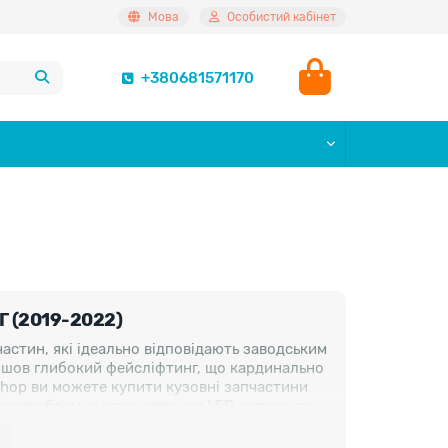
Мова
Особистий кабінет
+380681571170
 (2019-2022)
астин, які ідеально відповідають заводським
ойшов глибокий фейсліфтинг, що кардинально
.shop ви можете купити кузовні запчастини
 безпроблемне встановлення LED-оптики та
відають специфікаціям Mopar, що гарантує