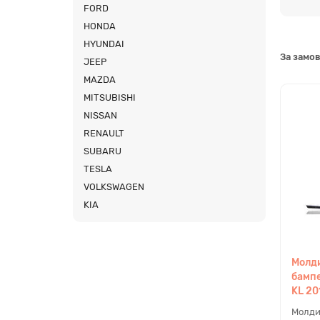
FORD
HONDA
Я
HYUNDAI
За замо
JEEP
Цей ро
MAZDA
деталі
MITSUBISHI
замови
автомо
NISSAN
алюмін
RENAULT
SUBARU
TESLA
Д
VOLKSWAGEN
KIA
Пр
у 
ко
Ov
Молди
пі
бамп
KL 20
Молди