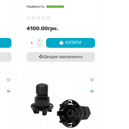
 враховувати комплектацію, наявність додаткових
рібно перевірити сумісність капота, крила чи оптики,
4100.00грн.
КУПИТИ
Швидке замовлення
7-значний VIN-код. Це дозволяє розшифрувати
ачити, який саме бампер, решітка радіатора чи
номер (наприклад, 68322692AB). Знаючи цей
дентичну товщину металу та точний збіг по зазорах.