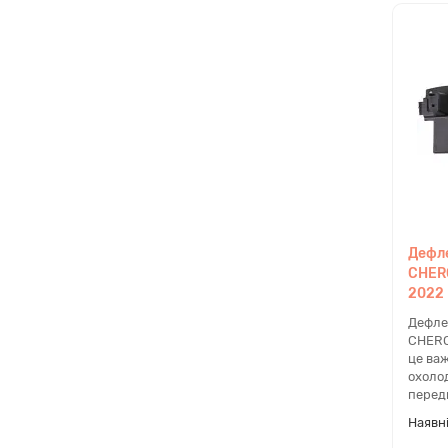
пакуют
У ч
дор
У 20
Дефле
ДХО 
CHERO
геом
2022
рокі
Дефле
CHERO
це ва
охоло
Чом
передн
має
Зав