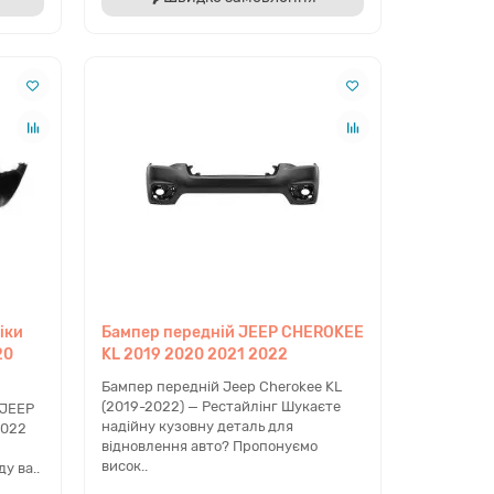
адки
ходять оправи протитуманних фар, декоративні
ні смуги, накладки на дзеркала та структурний
 нижньої частини бамперів, які завершують
єр автомобіля.
ізор та Передня панель
льна пластикова панель утримує фари та касету
рів. Верхня металева планка (передня панель)
 для жорсткості кузова та фіксації
ивного пластику під капотом.
іки
Бампер передній JEEP CHEROKEE
20
KL 2019 2020 2021 2022
Бампер передній Jeep Cherokee KL
(2019-2022) — Рестайлінг Шукаєте
 JEEP
надійну кузовну деталь для
2022
відновлення авто? Пропонуємо
висок..
у ва..