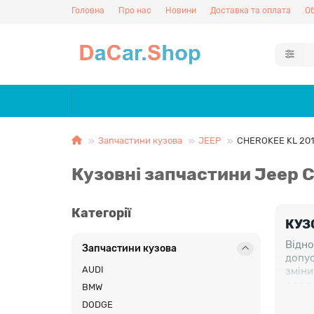
Головна
Про нас
Новини
Доставка та оплата
Об
Запчастини кузова
JEEP
CHEROKEE KL 20
Кузовні запчастини Jeep C
Категорії
КУЗ
Відно
Запчастини кузова
допус
AUDI
зміни
для п
BMW
корек
DODGE
надій