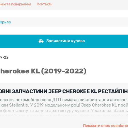
мін та повернення
Контакти
Запчастини кузова
19-22
herokee KL (2019-2022)
ОВНІ ЗАПЧАСТИНИ JEEP CHEROKEE KL РЕСТАЙЛІНГ
влення автомобіля після ДТП вимагає використання автозапч
кам Stellantis. У 2019 модельному році Jeep Cherokee KL пр
в фронтальну та задню архітектуру кузова. У каталозі dacar
рофесійного ремонту, що забезпечать правильну геометрію,
тну роботу систем активної безпеки. Всі деталі кузова відпо
Показати опис повністю
ність компонентів кузова при експлуатації.