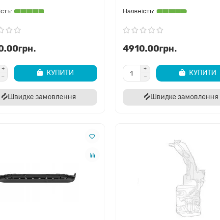
к правильно підібрати деталь
 підбір деталей кузова неможливий лише за роком випуску. Необхідно
в опцій (наприклад, Towing Package) та ринок збуту авто. Якщо вам пот
0.00грн.
4910.00грн.
йте увагу на форму прилягання суміжних елементів.
КУПИТИ
КУПИТИ
ідбір по VIN-коду та OEM номери
Швидке замовлення
Швидке замовлення
йбільш надійний спосіб вибрати потрібну запчастину — використати 1
одську специфікацію автомобіля через каталоги Stellantis і точно визн
левізор стояли на авто з конвеєра. Кожна деталь має унікальний OEM 
мер, ви можете знайти 100% сумісний аналог.
ригінальні та аналогові запчастини
понуємо вибір кузовних деталей з сертифікацією CAPA, яка гарантує і
а аналог дозволяє суттєво зекономити бюджет кузовного ремонту.