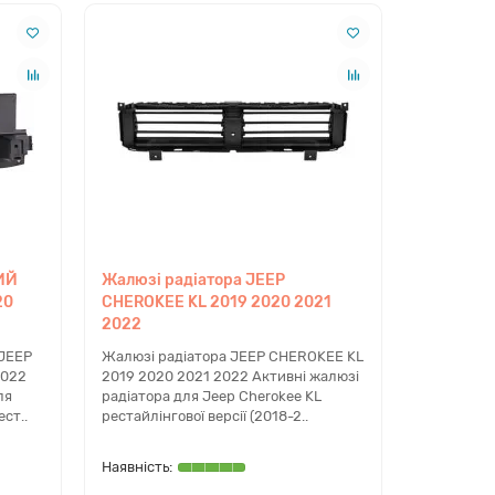
КУ ТА КУПІВЛІ ЗАПЧАСТИН
о матеріалу зроблена кришка багажника
erokee 2019+?
ьна ляда 2019-2022 виготовляється з композитного
ИЙ
Жалюзі радіатора JEEP
. Цей матеріал не піддається традиційному
20
CHEROKEE KL 2019 2020 2021
ню спотером. При глибоких тріщинах або порушенні
2022
ї після ДТП композитна деталь потребує повної
JEEP
Жалюзі радіатора JEEP CHEROKEE KL
2022
2019 2020 2021 2022 Активні жалюзі
ля
радіатора для Jeep Cherokee KL
ст..
рестайлінгової версії (2018-2..
ачає помилка U0284 на Jeep Cherokee
ДТП?
4 вказує на втрату зв'язку з модулем управління