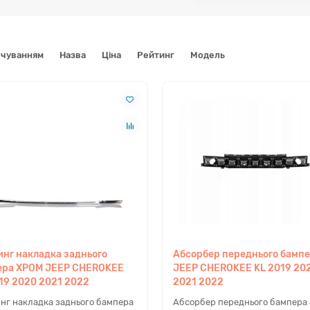
кі запчастини представлені в категорії
вчуванням
Назва
Ціна
Рейтинг
Модель
зділ інтернет-магазину містить повну номенклатуру комплектуючих для
 кузова (капоти, крила, бампери, двері), так і приховані елементи карк
ти кронштейни, напрямні, абсорбери, а також суміжні компоненти: ел
більне кріплення (пістони, кліпси) та дзеркала. Ми пропонуємо деталі д
ій, композитний пластик та скловолокно, залежно від заводського вик
ля яких моделей та поколінь підходять д
едставлені автозапчастини сумісні виключно з рестайлінговою версіє
2019, 2020, 2021 та 2022 роках. Важливо враховувати, що геометрія на
мплектації. Каталог покриває потреби для базових версій Latitude та La
erland, а також спеціалізованої позашляхової серії Trailhawk. Деталі від
нг накладка заднього
Абсорбер переднього бамп
дходять.
ера ХРОМ JEEP CHEROKEE
JEEP CHEROKEE KL 2019 20
19 2020 2021 2022
2021 2022
нг накладка заднього бампера
Абсорбер переднього бампера