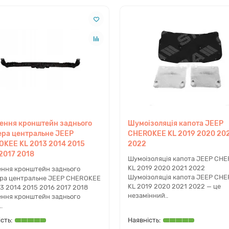
ння дозволяють встановити деталь без додаткових доробок.
вартості та експлуатаційних характеристик.
ення кронштейн заднього
Шумоізоляція капота JEEP
ра центральне JEEP
CHEROKEE KL 2019 2020 20
дом вашого автомобіля, експерти dacar.shop оперативно виконають
KEE KL 2013 2014 2015
2022
op
2017 2018
Шумоізоляція капота JEEP CH
KL 2019 2020 2021 2022
ення кронштейн заднього
 комплектуючих для американських автомобілів. Ми забезпечуємо
Шумоізоляція капота JEEP CH
ра центральне JEEP CHEROKEE
завжди великий вибір кузовних елементів, а професійна підтримк
KL 2019 2020 2021 2022 — це
3 2014 2015 2016 2017 2018
Пошта, Делівері) та можливість самовивозу в Києві.
незамінний..
ення кронштейн заднього
.