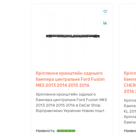
Швидкий монтаж:
Стандартні точки кріпле
Оптимальна ціна:
Найкраще співвідношення 
Сумісність
Марка:
JEEP
Модель:
CHEROKEE KL
(рестайлінг)
Покоління: 5 покоління
Роки випуску:
2019, 2020, 2021, 2022
Тип кузова: Позашляховик / Кросовер
Перевірка сумісності
Кріплення кронштейн заднього
Кріпл
бампера центральне Ford Fusion
бампе
Якщо вам потрібна перевірка сумісності за VIN-ко
MK5 2013 2014 2015 2016
CHERO
Чому варто купити в dacar.sh
2016 
Кріплення кронштейн заднього
бампера центральне Ford Fusion MK5
Кріпл
Наш магазин спеціалізується на підборі надійних
2013 2014 2015 2016 в DaCar Shop.
бампе
автомобіль не простоював у ремонті. В наявності 
Відправляємо Україною Новою пошт..
KL 201
Ми пропонуємо зручну
доставку по Україні
(Нова 
Кріпл
бампе.
FAQ