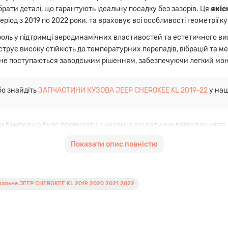
ати деталі, що гарантують ідеальну посадку без зазорів. Ця
якіс
еріод з 2019 по 2022 роки, та враховує всі особливості геометрії ку
роль у підтримці аеродинамічних властивостей та естетичного в
трує високу стійкість до температурних перепадів, вібрацій та м
не поступаються заводським рішенням, забезпечуючи легкий монт
о знайдіть
ЗАПЧАСТИНИ КУЗОВА JEEP CHEROKEE KL 2019-22
у наш
о бампер не буде провисати з часом, а всі датчики паркування та
діляє навантаження та фіксує центральну секцію бампера, запоб
Показати опис повністю
о всій країні — найкраще рішення для швидкого та якісного сервіс
ральне JEEP CHEROKEE KL 2019 2020 2021 2022
 повністю відповідають кузову Cherokee KL рестайлінг.
ударостійкого пластику, що витримує експлуатацію в суворих ум
мпера навіть при значних вібраціях.
азори між кузовними панелями.