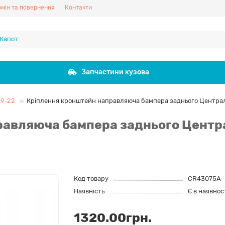
мін та повернення
Контакти
Запчастини кузова
19-22
Кріплення кронштейн направляюча бампера заднього Центра
равляюча бампера заднього Центр
Код товару
CR43075A
Наявність
Є в наявнос
1320.00грн.