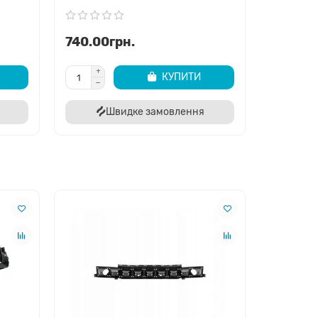
пуску потрібна інша деталь, яку ви також можете
740.00грн.
КУПИТИ
бази даних та підтвердимо, чи підходить ця
Швидке замовлення
 та посадкові місця, що дозволяє суттєво
ь ви можете уточнити на сайті або за телефоном у
аймає 24 години, що робить ремонт вашого Jeep