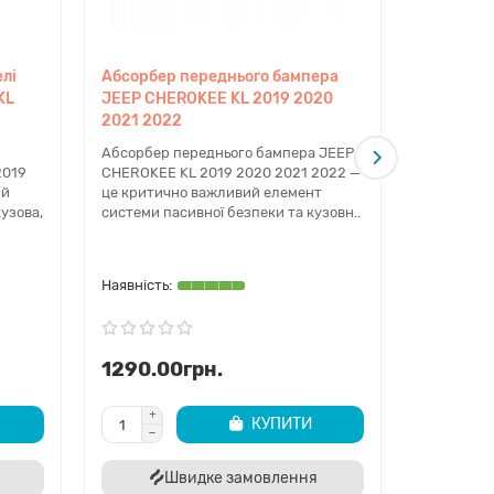
ріплення можна самостійно, проте ми
лі
Абсорбер переднього бампера
Спойлер 
KL
JEEP CHEROKEE KL 2019 2020
передньо
2021 2022
ЧОРНА JE
ідеальний зовнішній вигляд вашого авто!
2020 202
Абсорбер переднього бампера JEEP
-кодом.
2019
CHEROKEE KL 2019 2020 2021 2022 —
Спойлер н
ий
це критично важливий елемент
бампера 
узова,
системи пасивної безпеки та кузовн..
CHEROKEE 
це ключов
частин..
1290.00грн.
2450.0
КУПИТИ
Швидке замовлення
Ш