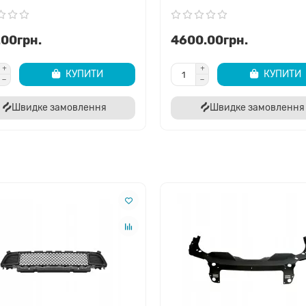
естайлінговий Jeep Cherokee (2014-2018)?
овленої моделі 2019-2022 років. Для моделей попередніх років ви
.00грн.
4600.00грн.
точно підійде до мого бампера?
КУПИТИ
КУПИТИ
код вашого авто. Ми перевіримо сумісність через спеціалізовані 
Швидке замовлення
Швидке замовлення
нянні з оригіналом?
влена за стандартами галузі. Вона має аналогічну форму, міцність
єві?
яючі бампера, знаходяться на нашому складі. Актуальну наявніст
 по Україні?
 наступний робочий день. Доставка в обласні центри зазвичай з