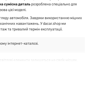
на сумісна деталь
розроблена спеціально для
зова цієї моделі.
игляду автомобіля. Завдяки використанню міцних
еханічних навантажень. У dacar.shop ми
аж та тривалий термін експлуатації.
ому інтернет-каталозі.
 світлові елементи залишаться на своїх місцях.
ігаючи люфтам під час руху по нерівних дорогах
у вашого Джип Черокі.
овах.