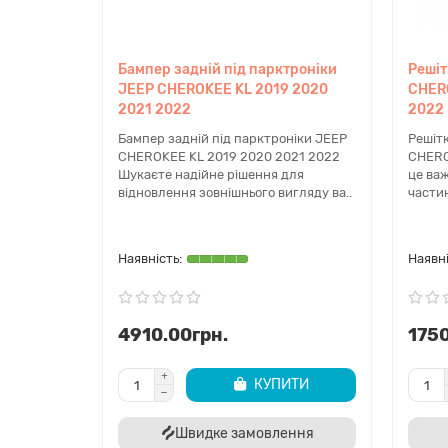
Чи складно замінити центральн
Заміна потребує демонтажу заднього бампера. Якщ
Бампер задній під парктроніки
Решіт
рекомендуємо звертатися до професійних малярів
JEEP CHEROKEE KL 2019 2020
CHERO
2021 2022
2022
Замовляйте кріплення заднього бампера для Jee
Бампер задній під парктроніки JEEP
Решіт
Натисніть кнопку "Купити" або зателефонуйте н
CHEROKEE KL 2019 2020 2021 2022
CHERO
Шукаєте надійне рішення для
це ва
відновлення зовнішнього вигляду ва..
частин
4910.00грн.
1750
КУПИТИ
Швидке замовлення