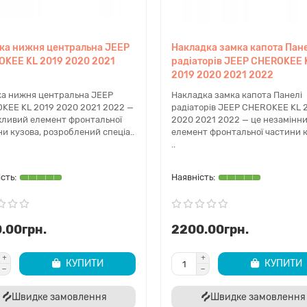
у направляючу самостійно?
о ви маєте відповідний інструмент та навички, встановити це к
ка нижня центральна JEEP
Накладка замка капота Пане
-рихтувальників.
KEE KL 2019 2020 2021
радіаторів JEEP CHEROKEE 
2019 2020 2021 2022
p Cherokee KL вже сьогодні, щоб забезпечити надійність та 
ка нижня центральна JEEP
Накладка замка капота Панелі
ам для професійної консультації та підбору запчастин за VIN
KEE KL 2019 2020 2021 2022 —
радіаторів JEEP CHEROKEE KL 
жливий елемент фронтальної
2020 2021 2022 — це незамінн
и кузова, розроблений спеціа..
елемент фронтальної частини к
..
.00грн.
2200.00грн.
КУПИТИ
КУПИТИ
Швидке замовлення
Швидке замовлення