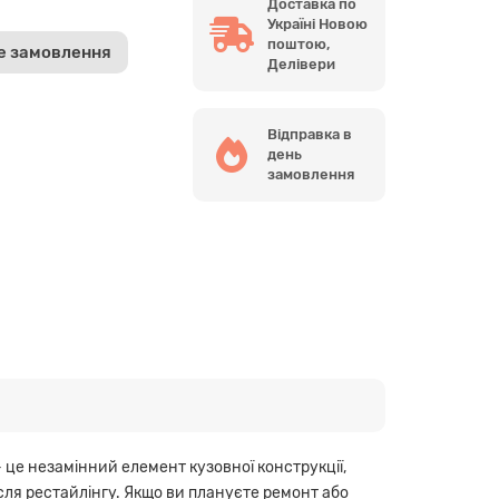
Доставка по
Україні Новою
поштою,
е замовлення
Делівери
Відправка в
день
замовлення
 це незамінний елемент кузовної конструкції,
сля рестайлінгу. Якщо ви плануєте ремонт або