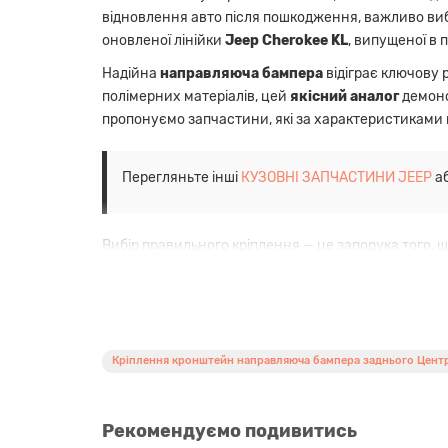
відновлення авто після пошкодження, важливо вибр
оновленої лінійки
Jeep Cherokee KL
, випущеної в п
Надійна
направляюча бампера
відіграє ключову 
полімерних матеріалів, цей
якісний аналог
демонс
пропонуємо запчастини, які за характеристиками 
Перегляньте інші
КУЗОВНІ ЗАПЧАСТИНИ JEEP
аб
Вибір правильного кріплення — це запорука того, щ
Дана
центральна направляюча
оптимально розпо
України. Купити цей елемент у Києві з доставкою п
Переваги
Кріплення кронштейн направляюча бампера заднього Цент
Точна сумісність:
Розміри та місця кріплень
Якісний aftermarket аналог:
Виготовлено з 
Стійкість до навантажень:
Тримає форму ба
Рекомендуємо подивитись
Хороша геометрія:
Забезпечує заводські з