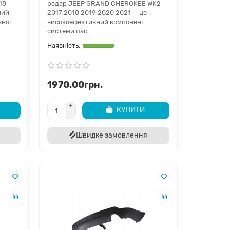
18
радар JEEP GRAND CHEROKEE WK2
ний
2017 2018 2019 2020 2021 — це
ної..
високоефективний компонент
системи пас..
1970.00грн.
K2 в Україні
ee WK2 2017–2022 з доставкою по всій Україні. Ви
КУПИТИ
іною з гарантією якості.
Швидке замовлення
 та відновлюйте автомобіль швидко, вигідно та
 Cherokee WK2
цювання?