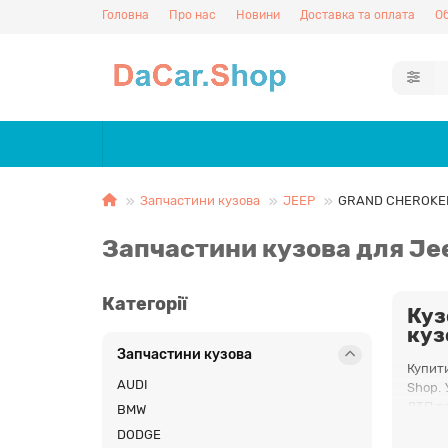
Головна
Про нас
Новини
Доставка та оплата
Об
Запчастини кузова
JEEP
GRAND CHEROKEE
Запчастини кузова для Je
Категорії
Куз
куз
Запчастини кузова
Купити
AUDI
Shop. 
ДТП та
BMW
DODGE
Кузовн