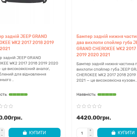
сі кузовні запчастини Jeep Grand Cherokee WK2 2017–2022 мають точн
дності додаткової обробки.
ідрізняються неоригінальні кузовні деталі від оригінальних?
гінальні кузовні запчастини Jeep Grand Cherokee WK2 виготовляють
ціну, що дозволяє економити на ремонті.
ер задній JEEP GRAND
Бампер задній нижня части
трібно фарбувати кузовні деталі після покупки?
OKEE WK2 2017 2018 2019
два вихлопи спойлер губа 
ільшість кузовних запчастин постачаються під фарбування, що дозволяє 
 2021
GRAND CHEROKEE WK2 2017
2019 2020 2021
идко відправляються замовлення?
р задній JEEP GRAND
і запчастини Jeep Grand Cherokee WK2 відправляються максимально ш
KEE WK2 2017 2018 2019 2020
Бампер задній нижня частина п
го дня.
 це високоякісний аналог,
вихлопи спойлер губа JEEP G
блений для відновлення
CHEROKEE WK2 2017 2018 2019
жна підібрати запчастини за VIN-кодом?
нього ..
2021 — це високоякісна кузовн..
наші менеджери допоможуть підібрати кузовні запчастини Jeep Grand
ості.
0.00грн.
4420.00грн.
КУПИТИ
КУПИТИ