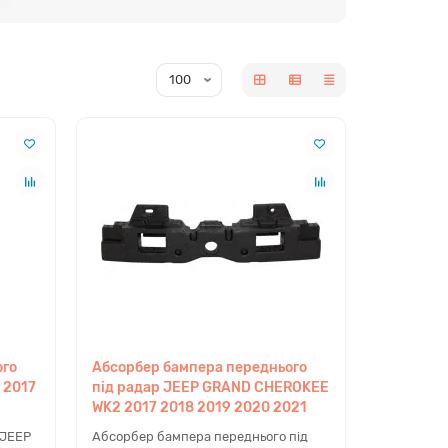
доопрацювання, що дозволяє швидко відновити кузов
 можна купити
 якості та забезпечують правильну посадку при
ee WK2
ого
Абсорбер бампера переднього
 2017
під радар JEEP GRAND CHEROKEE
WK2 2017 2018 2019 2020 2021
 JEEP
Абсорбер бампера переднього під
е рішення для ремонту автомобіля без переплати за