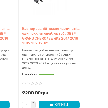
у геометрію та встановлюються на штатні місця без
ся за аналогічними стандартами, але мають значно
на під
Бампер задній нижня частина під
JEEP
один вихлоп спойлер губа JEEP
підібрати колір точно під ваш автомобіль.
 2018
GRAND CHEROKEE WK2 2017 2018
2019 2020 2021
видко — зазвичай у день замовлення або наступного
ід два
Бампер задній нижня частина під
RAND
один вихлоп спойлер губа JEEP
 2020
GRAND CHEROKEE WK2 2017 2018
2019 2020 2021 — це якісна сумісна
 Cherokee WK2 за VIN-кодом для максимально точної
дета..
9200.00грн.
КУПИТИ