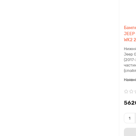
Бампе
JEEP
WK2 2
Нижня
Jeep 
(2017
части
(спойл
562