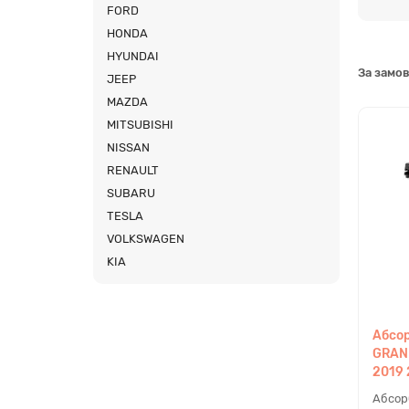
заводс
FORD
та зов
HONDA
Які
HYUNDAI
За замо
JEEP
MAZDA
MITSUBISHI
NISSAN
RENAULT
SUBARU
TESLA
Усі к
VOLKSWAGEN
встано
KIA
Пер
Абсор
GRAN
2019 
Абсор
Неориг