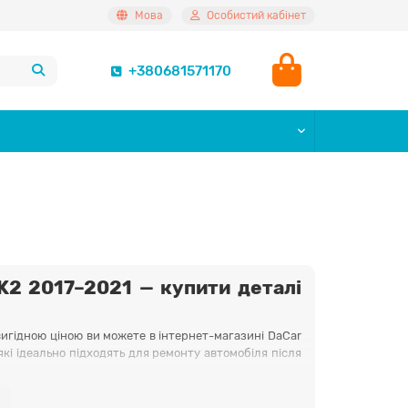
Мова
Особистий кабінет
+380681571170
K2 2017–2021 — купити деталі
вигідною ціною ви можете в інтернет-магазині DaCar
які ідеально підходять для ремонту автомобіля після
оків мають точну геометрію та повністю відповідають