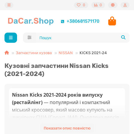
0
0
+380681571170
Запчастини кузова
NISSAN
KICKS 2021-24
Кузовні запчастини Nissan Kicks
(2021-2024)
Nissan Kicks 2021-2024 років випуску
(рестайлінг)
— популярний і компактний
міський кросовер, який масово купують на
аукціонах США (Copart, IAAI). Оновлена версія
отримала значно агресивніший дизайн
Показати опис повністю
передньої частини завдяки концепції "Double