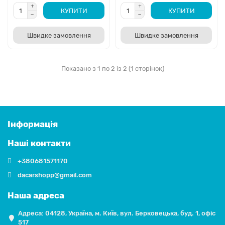
КУПИТИ
КУПИТИ
Найвразливішими елементами при
фронтальних ударах є величезна масивна
Швидке замовлення
Швидке замовлення
решітка радіатора, тонкі кріплення нових фар,
пластиковий супорт радіатора ("телевізор") та
нижній спойлер переднього бампера.
Показано з 1 по 2 із 2 (1 сторінок)
Кузовні запчастини на Ніссан Кікс 21-24
повинні мати ідеальну геометрію для
коректного збирання "морди" та калібрування
дистроніка, схованого за емблемою.
Інформація
Наші контакти
+380681571170
Каталог: Які деталі потрібні для ремонту
dacarshopp@gmail.com
Kicks 2021-2024
Наша адреса
Для якісного відновлення Nissan Kicks
Адреса: 04128, Україна, м. Київ, вул. Берковецька, буд. 1, офіс
(рестайлінг) ми пропонуємо повний асортимент
517