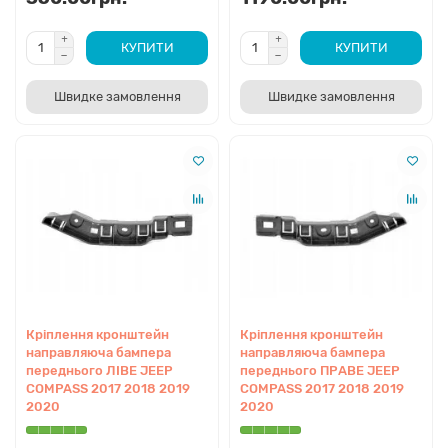
У чому різниця між галогеновими та
ксеноновими фарами Compass?
Базові комплектації оснащуються галогеновими
КУПИТИ
КУПИТИ
рефлекторними фарами, тоді як преміальні версії мають
лінзовану Bi-Xenon оптику з виразною LED-лінією ДХО.
Швидке замовлення
Швидке замовлення
Роз'єми (піни) підключення у них різні, тому пряма заміна
галогену на ксенон вимагає втручання в проводку.
Де знаходиться радар круїз-контролю і чи
можна ставити будь-яку решітку?
Радар системи ACC встановлений у нижній частині
переднього бампера (центральна решітка). Якщо авто
оснащене цією функцією, необхідно купувати нижню
решітку зі спеціальним гладким "віконцем" для радара,
інакше система екстреного гальмування видасть помилку.
Кріплення кронштейн
Кріплення кронштейн
направляюча бампера
направляюча бампера
переднього ЛІВЕ JEEP
переднього ПРАВЕ JEEP
Що означає наклейка CAPA на аналоговому
COMPASS 2017 2018 2019
COMPASS 2017 2018 2019
крилі чи капоті?
2020
2020
Сертифікація CAPA підтверджує, що неоригінальна кузовна
деталь (наприклад, крило від TYG) пройшла незалежні тести