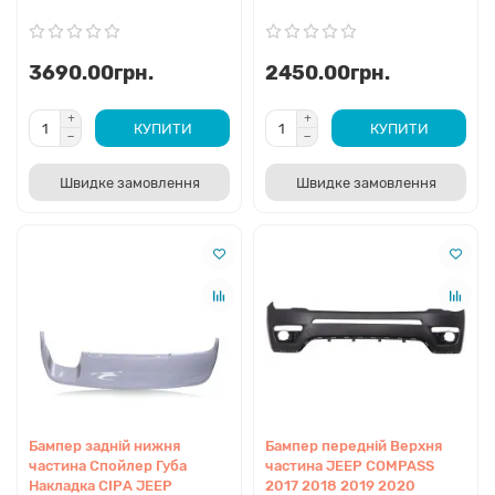
3690.00грн.
2450.00грн.
Капот
Оригінальний капот виготовляється з алюмінію для
КУПИТИ
КУПИТИ
зменшення маси та дотримання норм безпеки
пішоходів. Комплектується петлями та замком. Версія
Trailhawk часто оснащується матовою
Швидке замовлення
Швидке замовлення
антивідблисковою наклейкою (декалью) по центру.
Переднє крило
Сталева деталь із заводськими отворами для фіксації
пластикових розширювачів арок. Постачається у
транспортувальному ґрунті. Важливо зберегти
геометрію прилягання до передньої стійки та дверей.
Бампер задній нижня
Бампер передній Верхня
частина Спойлер Губа
частина JEEP COMPASS
Двері
Накладка СІРА JEEP
2017 2018 2019 2020