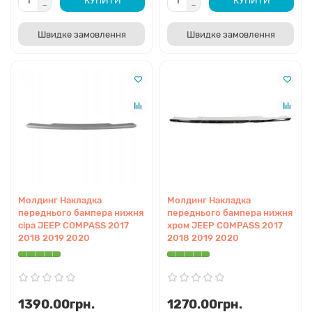
КУПИТИ
КУПИТИ
платформи. Відмінності можуть бути лише у
пластикових дифузорах вентиляторів охолодження
Швидке замовлення
Швидке замовлення
(один або два вентилятори), які кріпляться до
радіатора.
16. Як оформити доставку капота в інше
місто?
Оформіть замовлення на сайті, вибравши вантажне
відділення Нової Пошти (без обмежень по вазі). Ми
запакуємо деталь і передамо перевізнику, який
додатково збудує захисний дерев'яний каркас для
безпечного перевезення.
Молдинг Накладка
Молдинг Накладка
переднього бампера нижня
переднього бампера нижня
сіра JEEP COMPASS 2017
хром JEEP COMPASS 2017
2018 2019 2020
2018 2019 2020
Готові розпочати
відновлення вашого
Jeep Compass?
Замовляйте оригінальні запчастини та
1390.00грн.
1270.00грн.