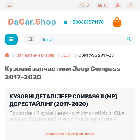
0
0
+380681571170
Запчастини кузова
JEEP
COMPASS 2017-20
Кузовні запчастини Jeep Compass
2017–2020
КУЗОВНІ ДЕТАЛІ JEEP COMPASS II (MP)
ДОРЕСТАЙЛІНГ (2017-2020)
Професійний кузовний ремонт автомобілів зі США
вимагає бездоганної точності та використання
комплектуючих, що відповідають жорстким
допускам платформи FCA Small Wide 4×4. Друге
Показати опис повністю
покоління Jeep Compass (індекс MP) 2017-2020