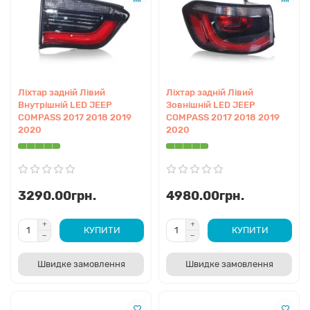
доведеться змінити підкрилки, нижній захист
двигуна, кронштейни туманок та молдинги крил,
оскільки архітектура низу кардинально
відрізняється.
4. Яка різниця між оригіналом з розбірки та
новим аналогом TYG?
Ліхтар задній Лівий
Ліхтар задній Лівий
Внутрішній LED JEEP
Зовнішній LED JEEP
Оригінал з розбірки (якщо він без дефектів) ідеально
COMPASS 2017 2018 2019
COMPASS 2017 2018 2019
стає по зазорах, але потребує підготовки під
2020
2020
фарбування. Аналог TYG новий, дешевший і часто
має сертифікат CAPA, що гарантує 99% збіг
геометричних параметрів з Mopar.
5. Чому на новому капоті є чорне покриття?
3290.00грн.
4980.00грн.
Це транспортувальний катафорезний ґрунт. Він
захищає метал від корозії на складах. Маляр повинен
перевірити його на адгезію, заматувати та
КУПИТИ
КУПИТИ
перекрити автомобільним акриловим ґрунтом перед
нанесенням бази (фарби).
Швидке замовлення
Швидке замовлення
6. Чи продається решітка радіатора в зборі з
хромованими кільцями?