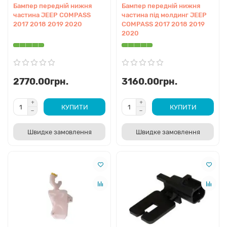
Бампер передній нижня
Бампер передній нижня
частина JEEP COMPASS
частина під молдинг JEEP
2017 2018 2019 2020
COMPASS 2017 2018 2019
Підкрилки
2020
Елементи захисту колісних арок від каміння та води.
Для Compass доступні ворсові (фетрові) локери, які
значно покращують акустичний комфорт у салоні, та
класичні пластикові для передньої частини арки.
2770.00грн.
3160.00грн.
КУПИТИ
КУПИТИ
Пороги та Молдинги
Масивний структурний пластик, що оперізує нижню
Швидке замовлення
Швидке замовлення
частину кросовера (арки, двері, пороги). Захищає ЛФП
від подряпин на бездоріжжі. Фіксується за допомогою
системи одноразових пластикових кліпс.
Накладки
Включають оправи (окуляри) протитуманних фар,
декоративні вставки переднього бампера, хромовані