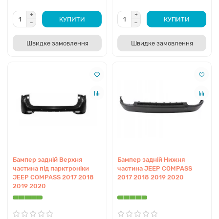
ремонту як з наявності на складах в Україні, так і під
замовлення.
КУПИТИ
КУПИТИ
Швидке замовлення
Швидке замовлення
Для яких моделей та поколінь
підходять деталі
Представлені компоненти сумісні з
дорестайлінговою версією другої генерації Jeep
Compass (MP), що зійшла з конвеєра у 2017, 2018,
2019 та 2020 роках. При підборі критично важливо
враховувати комплектацію вашого авто: Sport,
Latitude, розкішну Limited або спеціалізовану
позашляхову Trailhawk. Архітектура бамперів,
решіток та розширювачів арок суттєво відрізняється
між міськими версіями та Trailhawk. Деталі від
Бампер задній Верхня
Бампер задній Нижня
першого покоління (MK49) або рестайлінгу 2021+ не
частина під парктроніки
частина JEEP COMPASS
є взаємозамінними з цим каталогом.
JEEP COMPASS 2017 2018
2017 2018 2019 2020
2019 2020
Основні типи кузовних деталей