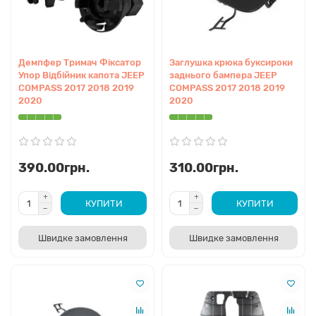
Підсилювач бампера
Металевий краш-бампер (crash bar), що
встановлюється на кінці лонжеронів. Попереду нього
кріпиться пінопластовий або пластиковий абсорбер.
Демпфер Тримач Фіксатор
Заглушка крюка буксироки
Гасить основну енергію при фронтальному ДТП.
Упор Відбійник капота JEEP
заднього бампера JEEP
COMPASS 2017 2018 2019
COMPASS 2017 2018 2019
2020
2020
Як правильно підібрати деталь
Точний підбір комплектуючих не обмежується лише роком
випуску. Необхідно враховувати тип двигуна (2.4 Tigershark,
390.00грн.
310.00грн.
2.0, 1.4 MultiAir), наявність пакетів активної безпеки (камери,
радари) та ринок збуту. Форма бамперів жорстко прив'язана
КУПИТИ
КУПИТИ
до комплектації автомобіля.
Швидке замовлення
Швидке замовлення
Підбір по VIN-коду та OEM номери
Найбезпечніший алгоритм — підбір за 17-значним VIN-
кодом через офіційні дилерські каталоги Stellantis. Це
гарантує, що знайдений OEM номер (наприклад,