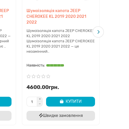
 JEEP
Шумоізоляція капота JEEP
Кріпленн
21
CHEROKEE KL 2019 2020 2021
панелі ра
2022
CHEROKEE
2022
P
Шумоізоляція капота JEEP CHEROKEE
2022 —
KL 2019 2020 2021 2022
Кріплення
урний
Шумоізоляція капота JEEP CHEROKEE
панелі рад
є ..
KL 2019 2020 2021 2022 — це
CHEROKEE 
незамінний..
це важлив
структури 
4600.00грн.
690.00
КУПИТИ
Швидке замовлення
Ш