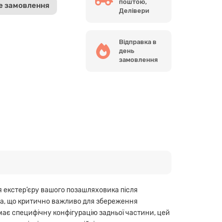
поштою,
е замовлення
Делівери
Відправка в
день
замовлення
я екстер’єру вашого позашляховика після
ова, що критично важливо для збереження
 має специфічну конфігурацію задньої частини, цей