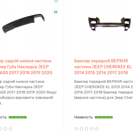
дом вашого автомобіля, експерти dacar.shop оперативно виконають
 JEEP CHEROKEE KL ідеально підійде саме до вашої комплектації,
р задній нижня частина
Бампер передній ВЕРХНЯ
ер Губа Накладка JEEP
частина JEEP CHEROKEE KL
SS 2017 2018 2019 2020
2014 2015 2016 2017 2018
op
р задній нижня частина
Бампер передній ВЕРХНЯ част
ер Губа Накладка JEEP
JEEP CHEROKEE KL 2013 2014 
дборі запчастин для американських автомобілів, пропонуючи перев
SS 2017 2018 2019 2020 Якщо
2016 2017 2018 Бампер передн
кільки знаємо всі нюанси будови кузова Jeep Cherokee KL. Наявн
обхідно відновити зовнішній
(верхня частина) для Jeep Chero
і здійснюється надійними перевізниками, а мешканці та гості ст
 ..
єнтів на кожному етапі покупки роблять ремонт вашого авто макси
 модель 2021 року?