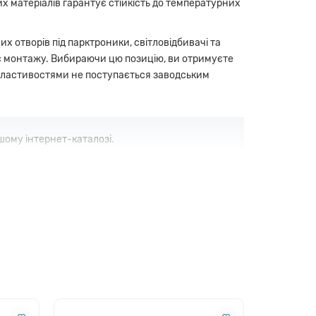
 матеріалів гарантує стійкість до температурних
 отворів під парктроники, світловідбивачі та
ас монтажу. Вибираючи цю позицію, ви отримуєте
и властивостями не поступається заводським
шому інтернет-каталозі.
талей.
навантаження.
о.
тичності автомобіля.