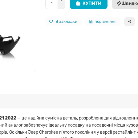
КУПИТИ
Швидк
В закладки
порівняння
21 2022
— це надійна сумісна деталь, розроблена для відновленн
сний аналог забезпечує ідеальну посадку на посадочні місця куз
ів. Оскільки Jeep Cherokee п'ятого покоління у версії рестайлінг