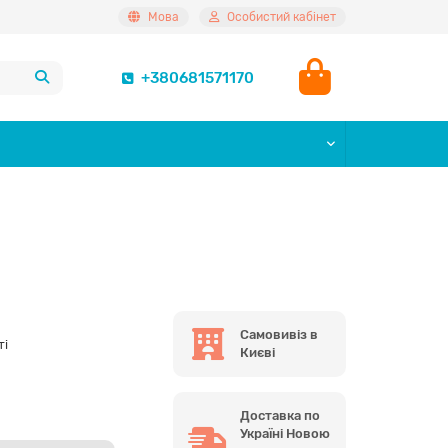
Мова
Особистий кабінет
+380681571170
Самовивіз в
ті
Києві
Доставка по
Україні Новою