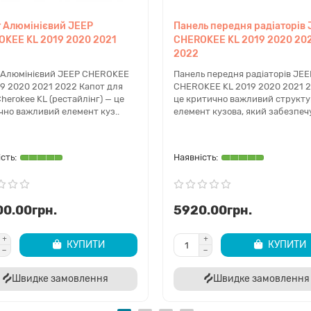
 Алюмінієвий JEEP
Панель передня радіаторів
KEE KL 2019 2020 2021
CHEROKEE KL 2019 2020 20
2022
 Алюмінієвий JEEP CHEROKEE
Панель передня радіаторів JEE
19 2020 2021 2022 Капот для
CHEROKEE KL 2019 2020 2021 
herokee KL (рестайлінг) — це
це критично важливий структ
чно важливий елемент куз..
елемент кузова, який забезпечу
00.00грн.
5920.00грн.
КУПИТИ
КУПИТИ
Швидке замовлення
Швидке замовлення