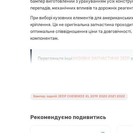
бампер виготовлений з урахуванням усіх конструк
перепадів, механічних впливів та дорожніх реаген
При виборі кузовних елементів для американських 
кріплення. Ця не оригінальна запчастина проходи
оптимальне співвідношення ціни та довговічності
компонентам.
Перегляньте інші
КУЗОВНІ ЗАПЧАСТИНИ JEEP
а
Переваги кузовного елемента
Висока точність геометрії:
Якісна заміна за
Бампер задній JEEP CHEROKEE KL 2019 2020 2021 2022
Міцний матеріал:
Виготовлено з ABS-пластик
Готовність до фарбування:
Поверхня підгот
Економічна вигода:
Якісний аналог дозволя
Рекомендуємо подивитись
Сумісність з обладнанням:
Передбачені міс
Сумісність з моделями Jeep