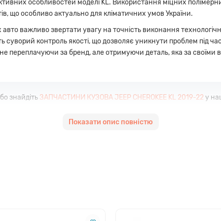
тивних особливостей моделі KL. Використання міцних полімерних
тів, що особливо актуально для кліматичних умов України.
авто важливо звертати увагу на точність виконання технологічних
ть суворий контроль якості, що дозволяє уникнути проблем під ч
, не переплачуючи за бренд, але отримуючи деталь, яка за своїм
бо знайдіть
ЗАПЧАСТИНИ КУЗОВА JEEP CHEROKEE KL 2019-22
у на
Показати опис повністю
безпечує легкий монтаж без необхідності додаткової підгонки де
у або поліпропілену високої щільності, що витримує вібраційні 
овлена під ґрунтування та фарбування в колір кузова вашого авт
є суттєво заощадити кошти на ремонті без втрати візуальної іден
ця для встановлення штатних кріплень та підсилювача.