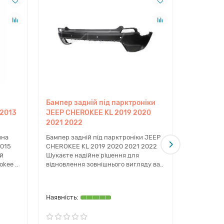
 підбір через оригінальний каталог виробника. Це
 враховуючи особливості року випуску та ринку
Бампер задній під парктроніки
Бампер п
 2013
JEEP CHEROKEE KL 2019 2020
KL 2019 
2021 2022
Бампер пе
(2019-202
ина
Бампер задній під парктроніки JEEP
надійну к
2015
CHEROKEE KL 2019 2020 2021 2022
ірені рішення для автовласників по всій країні.
відновлен
ій
Шукаєте надійне рішення для
ість запчастин на власному складі дозволяє
висок..
kee ..
відновлення зовнішнього вигляду ва..
олиці можуть скористатися опцією самовивозу в
мально простим та прогнозованим.