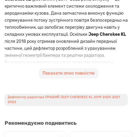
критично важливий елемент системи охолодження та
аеродинаміки кузова. Дана запчастина виконує функцію
спрямування потоку зустрічного повітря безпосередньо на
теплообмінник, що запобігає перегріву двигуна навіть у
складних умовах експлуатації. Оскільки
Jeep Cherokee KL
після 2018 року отримав оновлений дизайн передньої
частини, цей дефлектор розроблений з урахуванням
зміненої геометрії бампера та решітки радіатора.
Використання якісного аналога дозволяє відновити
заводські параметри обдуву без зайвих витрат,
Показати опис повністю
забезпечуючи стабільну роботу силової установки.
Запчастина виготовлена з високоміцного термостійкого
пластику, який не деформується під впливом високих
Дефлектор радіатора ПРАВИЙ JEEP CHEROKEE KL 2019 2020 2021
температур та зберігає еластичність під час зимових
2022
морозів. Це особливо важливо для автомобілів марки
Jeep
,
які часто експлуатуються на бездоріжжі або в умовах
інтенсивного міського трафіку.
Якісний аналог
повністю
Рекомендуємо подивитись
відповідає посадковим місцям, що гарантує швидкий монтаж
без необхідності доопрацювання конструкції. Встановлення