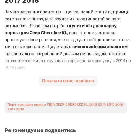
2017 2018
Заміна кузовних елементів — це важливий етап у підтримці
естетичного вигляду та захисних властивостей вашого
автомобіля. Якщо вам потрібно
купити ліву накладку
порога для Jeep Cherokee KL
, наш інтернет-магазин
пропонує якісне рішення, яке поєднує в собі довговічність та
точність виконання. Ця деталь є
високоякісним аналогом
,
що спеціально розроблений для заміни пошкодженого або
зношеного елемента кузова на кросоверах випуску з 2013 по
2018 роки.
Ліва накладка порога виконує не лише декоративну функцію,
Показати опис повністю
але й служить захисним бар'єром від механічних
пошкоджень, бруду, води та хімічних реагентів, якими
обробляють дороги в зимовий період. Використання міцних
Поріг накладка порога ЛІВА JEEP CHEROKEE KL 2013 2014 2015 2016
матеріалів при виробництві цього
aftermarket компонента
2017 2018
гарантує тривалий термін експлуатації та стійкість до
зовнішніх впливів. Завдяки суворому дотриманню
геометричних пропорцій, запчастина стає на штатні місця
Рекомендуємо подивитись
без додаткових зусиль та складних маніпуляцій під час