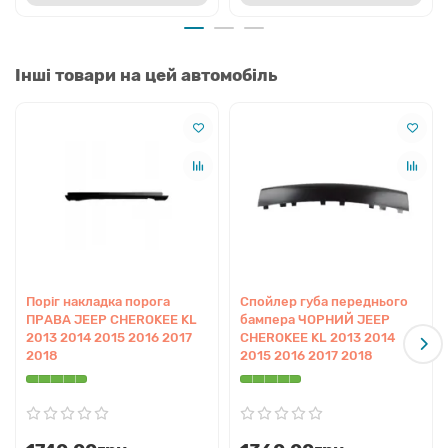
Швидкий монтаж:
установка проводиться на
стандартні кріплення, що спрощує процес сервісного
обслуговування.
Інші товари на цей автомобіль
Оптимальне співвідношення ціни та якості:
доступна вартість при високих експлуатаційних
характеристиках.
Сумісність
Дана кузовна деталь розроблена спеціально для наступних
специфікацій автомобілів:
Марка:
Jeep
Модель:
Cherokee
Покоління:
KL
Поріг накладка порога
Спойлер губа переднього
Роки випуску:
2013, 2014, 2015, 2016, 2017, 2018
ПРАВА JEEP CHEROKEE KL
бампера ЧОРНИЙ JEEP
2013 2014 2015 2016 2017
CHEROKEE KL 2013 2014
Перевірка сумісності
2018
2015 2016 2017 2018
Якщо вам потрібна перевірка сумісності за VIN-кодом вашого
автомобіля, експерти dacar.shop оперативно виконають
підбір через оригінальний каталог виробника.