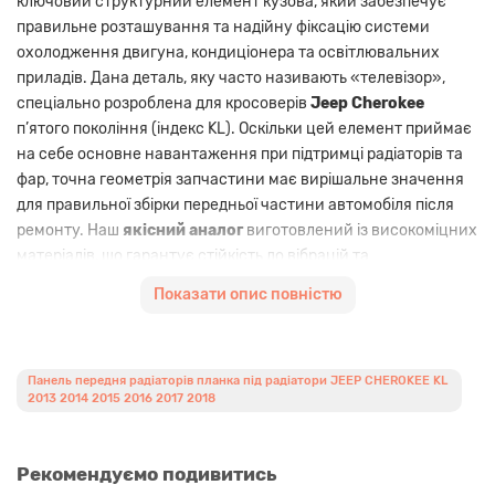
ключовий структурний елемент кузова, який забезпечує
правильне розташування та надійну фіксацію системи
охолодження двигуна, кондиціонера та освітлювальних
приладів. Дана деталь, яку часто називають «телевізор»,
спеціально розроблена для кросоверів
Jeep Cherokee
п’ятого покоління (індекс KL). Оскільки цей елемент приймає
на себе основне навантаження при підтримці радіаторів та
фар, точна геометрія запчастини має вирішальне значення
для правильної збірки передньої частини автомобіля після
ремонту. Наш
якісний аналог
виготовлений із високоміцних
матеріалів, що гарантує стійкість до вібрацій та
температурних перепадів у підкапотному просторі.
Показати опис повністю
Перегляньте інші
КУЗОВНІ ЗАПЧАСТИНИ JEEP
або
знайдіть
ЗАПЧАСТИНИ КУЗОВА JEEP CHEROKEE KL 2013-
Панель передня радіаторів планка під радіатори JEEP CHEROKEE KL
2018
у нашому інтернет-каталозі.
2013 2014 2015 2016 2017 2018
Переваги
Рекомендуємо подивитись