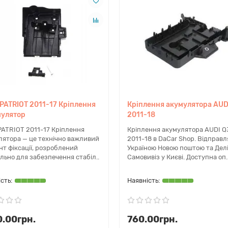
кацій автомобіля:
018
PATRIOT 2011-17 Кріплення
Кріплення акумулятора AUD
дом вашого автомобіля, експерти dacar.shop оперативно виконають
мулятор
2011-18
op
PATRIOT 2011-17 Кріплення
Кріплення акумулятора AUDI Q
лятора — це технічно важливий
2011-18 в DaCar Shop. Відправ
т фіксації, розроблений
Україною Новою поштою та Делі
продажу надійних кузовних деталей для американських автомобіл
льно для забезпечення стабіл..
Самовивіз у Києві. Доступна оп.
США та Європи. Наш великий каталог дозволяє знайти необхідні к
і міста) гарантує мінімальні терміни простою вашого авто. Кожна де
.00грн.
760.00грн.
Cherokee KL 2016 року?