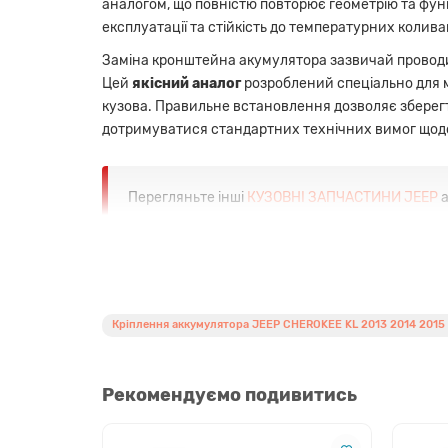
аналогом, що повністю повторює геометрію та фун
експлуатації та стійкість до температурних колива
Заміна кронштейна акумулятора зазвичай проводить
Цей
якісний аналог
розроблений спеціально для м
кузова. Правильне встановлення дозволяє зберегт
дотримуватися стандартних технічних вимог щодо 
Перегляньте інші
КУЗОВНІ ЗАПЧАСТИНИ JEEP
а
Переваги запчастини
Точна сумісність:
Розроблено з урахування
Кріплення аккумулятора JEEP CHEROKEE KL 2013 2014 2015 
Якісний aftermarket аналог:
Висока міцніст
Стійкість до навантажень:
Надійно утримує
Ідеальна геометрія:
Відповідність розмірів
Рекомендуємо подивитись
Вигідна ціна:
Найкраще співвідношення варто
Сумісність