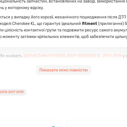
кціональність запчастин, встановлених на заводі. Використання 
нь у моторному відсіку.
ся у випадку його корозії, механічного пошкодження після ДТП а
оделі Cherokee KL, що гарантує ідеальний
fitment
(прилягання) б
и цілісність контактної групи та подовжити ресурс самого акум
моменту затяжки кріпильних елементів, щоб забезпечити щільну 
бо знайдіть
ЗАПЧАСТИНИ КУЗОВА JEEP CHEROKEE KL 2013-2018
у 
Показати опис повністю
м конструктивних особливостей кузова JEEP CHEROKEE KL.
2016 2017 2018
ь металу та антикорозійне покриття.
 батарею при сильних вібраціях та нахилах автомобіля.
 забезпечує швидкий монтаж на штатні місця.
сті та експлуатаційних характеристик у порівнянні з іншими пр