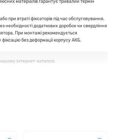
якісних матеріалів гарантує тривалий термін
бо при втраті фіксаторів під час обслуговування.
ез необхідності додаткових доробок чи свердління
улятора. При монтажі рекомендується
фіксацію без деформації корпусу АКБ.
нашому інтернет-каталозі.
опозиціями на ринку.