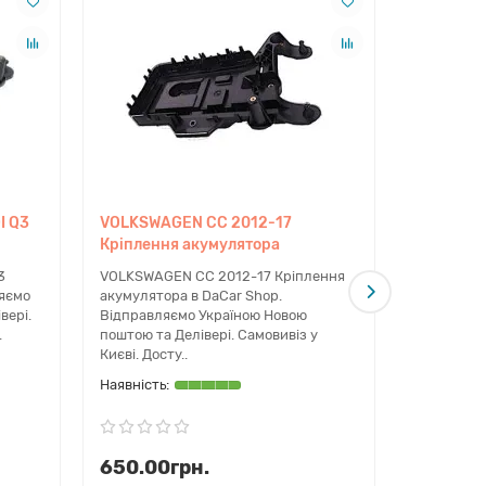
I Q3
VOLKSWAGEN CC 2012-17
VOLKSWAG
 підбір через оригінальний каталог виробника.
Кріплення акумулятора
Кріпленн
3
VOLKSWAGEN CC 2012-17 Кріплення
VOLKSWAG
ляємо
акумулятора в DaCar Shop.
Кріплення
вері.
Відправляємо Україною Новою
Відправля
ів. Ми забезпечуємо професійну допомогу з
.
поштою та Делівері. Самовивіз у
поштою та 
омплектуючі в наявності, а швидка відправка по
Києві. Досту..
Києві. ..
таль проходить візуальний контроль перед
650.00грн.
650.00