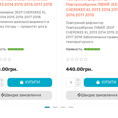
нтажу цього кріплення?
13 2014 2015 2016 2017 2018
Повітрозабірник ЛІВИЙ JEE
CHEROKEE KL 2013 2014 20
о набору торцевих головок або ключів. Спеціального обладнання 
 омивача JEEP CHEROKEE KL
2016 2017 2018
2014 2015 2016 2017 2018
ечення ідеальної видимості в
Повітряний дефлектор
ку погоду — пріоритет для в..
вашого Jeep Cherokee KL вже сьогодні в dacar.shop! Забезпе
Повітрозабірник ЛІВИЙ JEEP
CHEROKEE KL 2013 2014 2015 2
вірених запчастин. Швидка відправка та професійний підбір
2017 2018 Забезпечення прави
температурного..
.00грн.
440.00грн.
КУПИТИ
КУПИТИ
Швидке замовлення
Швидке замовлення