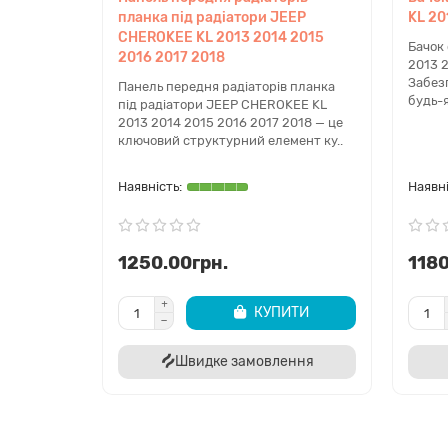
Які інструменти потрібні для мо
планка під радіатори JEEP
KL 20
CHEROKEE KL 2013 2014 2015
Для встановлення зазвичай достатньо стандартног
Бачок
2016 2017 2018
2013 
штатні місця.
Забезп
Панель передня радіаторів планка
будь-я
Замовляйте надійне кріплення акумулятора для 
під радіатори JEEP CHEROKEE KL
2013 2014 2015 2016 2017 2018 — це
електросистеми вашого авто за допомогою пере
ключовий структурний елемент ку..
1250.00грн.
1180
КУПИТИ
Швидке замовлення