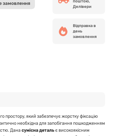
поштою,
е замовлення
Делівери
Відправка в
день
замовлення
о простору, який забезпечує жорстку фіксацію
) критично необхідна для запобігання пошкодженням
вістю. Дана
сумісна деталь
є високоякісним