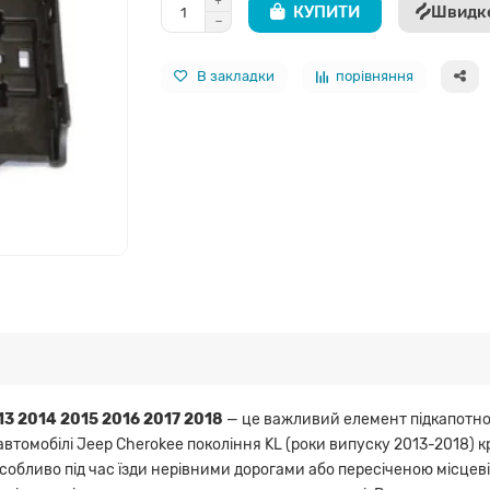
КУПИТИ
Швидк
В закладки
порівняння
3 2014 2015 2016 2017 2018
— це важливий елемент підкапотног
в автомобілі Jeep Cherokee покоління KL (роки випуску 2013-2018
 особливо під час їзди нерівними дорогами або пересіченою місце