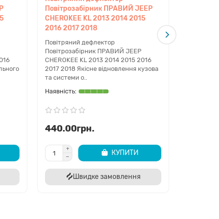
P
Повітрозабірник ПРАВИЙ JEEP
CHEROKEE
15
CHEROKEE KL 2013 2014 2015
2016 201
не потрібно, оскільки деталь встановлюється на
2016 2017 2018
Жалюзі ра
2013 2014
Повітряний дефлектор
чте безпеку та стабільність роботи
Забезпече
Повітрозабірник ПРАВИЙ JEEP
температу
016
CHEROKEE KL 2013 2014 2015 2016
 гарантовані!
покра..
льного
2017 2018 Якісне відновлення кузова
та системи о..
440.00грн.
2690.0
КУПИТИ
Швидке замовлення
Ш