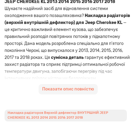
JEEP CHEROKEE KL 2013 2014 2015 2016 2017 2018
Шукаєте надійний засіб для відновлення системи
охолодження вашого позашляховика?
Накладка радіаторів
(верхній внутрішній дефлектор) для Jeep Cherokee KL
—
це критично важливий елемент кузова, що забезпечує
правильний розподіл повітряних потоків у підкапотному
просторі. Дана модель розроблена спеціально для п'ятого
покоління Черокі, що випускалося у 2013, 2014, 2015, 2016,
2017 та 2018 роках. Ця
сумісна деталь
гарантує ефективний
захист радіатора та сприяє підтримці оптимальної робочої
температури двигуна, запобігаючи перегріву під час
інтенсивних поїздок містом чи бездоріжжям.
Використання якісного
аналога
дозволяє суттєво
Показати опис повністю
зекономити на ремонті, не втрачаючи у функціональності.
Внутрішній дефлектор виготовлений з міцного термостійкого
пластику, який витримує значні перепади температур та
Накладка радіаторов Верхній дефлектор ВНУТРІШНІЙ JEEP
вібраційні навантаження. Завдяки точній відповідності
CHEROKEE KL 2013 2014 2015 2016 2017 2018
геометрії кузова KL, встановлення деталі не потребує
додаткових доопрацювань чи спеціального інструменту.