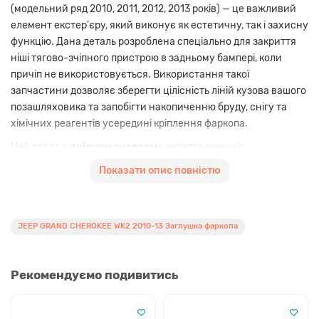
(модельний ряд 2010, 2011, 2012, 2013 років) — це важливий
елемент екстер'єру, який виконує як естетичну, так і захисну
функцію. Дана деталь розроблена спеціально для закриття
ніші тягово-зчіпного пристрою в задньому бампері, коли
причіп не використовується. Використання такої
запчастини дозволяє зберегти цілісність ліній кузова вашого
позашляховика та запобігти накопиченню бруду, снігу та
хімічних реагентів усередині кріплення фаркопа.
Цей товар є
якісним аналогом
, виготовленим із
високоміцного ABS-пластику, що за своїми технічними
Показати опис повністю
характеристиками не поступається заводським
комплектуючим.
Не оригінальна запчастина
від
перевіреного виробника забезпечує ідеальну посадку
JEEP GRAND CHEROKEE WK2 2010-13 Заглушка фаркопа
(fitment) без необхідності додаткового доопрацювання або
підрізання бампера. Міцні кріплення гарантують надійну
фіксацію навіть при вібраціях під час їзди бездоріжжям або
Рекомендуємо подивитись
під час автоматичного миття автомобіля. Це оптимальне
рішення для тих, хто бажає купити надійну деталь за
вигідною ціною в Україні.