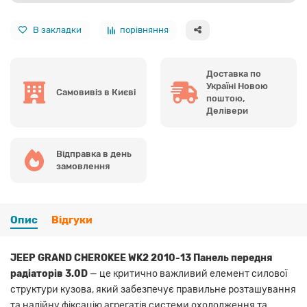
В закладки
порівняння
Доставка по
Україні Новою
Самовивіз в Києві
поштою,
Делівери
Відправка в день
замовлення
Опис
Відгуки
JEEP GRAND CHEROKEE WK2 2010-13 Панель передня
радіаторів 3.0D
— це критично важливий елемент силової
структури кузова, який забезпечує правильне розташування
та надійну фіксацію агрегатів системи охолодження та