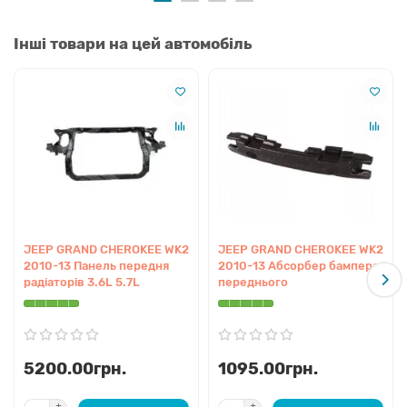
Переваги
Інші товари на цей автомобіль
Висока точність геометрії:
Повністю відповідає
посадковим місцям на кузові WK2, що спрощує процес
монтажу.
Якісний аналог:
Деталь виготовлена з дотриманням
сучасних стандартів міцності та антикорозійного
захисту.
Оптимальна вага:
Не обтяжує передню вісь,
зберігаючи заводський баланс керованості
позашляховика.
JEEP GRAND CHEROKEE WK2
JEEP GRAND CHEROKEE WK2
Стійкість до навантажень:
Витримує вагу радіаторів
2010-13 Панель передня
2010-13 Абсорбер бампера
та додаткового обладнання навіть при їзді по
радіаторів 3.6L 5.7L
переднього
бездоріжжю.
Економічна вигода:
Краща ціна на ринку за деталь, що
за експлуатаційними характеристиками не
поступається дорожчим варіантам.
5200.00грн.
1095.00грн.
Сумісність