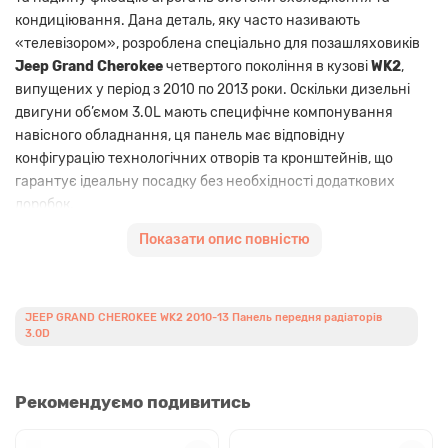
кондиціювання. Дана деталь, яку часто називають
«телевізором», розроблена спеціально для позашляховиків
Jeep Grand Cherokee
четвертого покоління в кузові
WK2
,
випущених у період з 2010 по 2013 роки. Оскільки дизельні
двигуни об’ємом 3.0L мають специфічне компонування
навісного обладнання, ця панель має відповідну
конфігурацію технологічних отворів та кронштейнів, що
гарантує ідеальну посадку без необхідності додаткових
доробок.
Вибір якісного
aftermarket
аналога для відновлення
Показати опис повністю
передньої частини авто — це раціональне рішення, що
дозволяє зберегти заводську жорсткість кузова та
забезпечити правильні зазори між кузовними елементами,
JEEP GRAND CHEROKEE WK2 2010-13 Панель передня радіаторів
такими як капот, фари та крила. Наша передня панель
3.0D
виготовлена з високоміцного матеріалу, що відповідає
технічним стандартам стійкості до вібрацій та
температурних перепадів, які виникають у моторному відсіку
Рекомендуємо подивитись
під час експлуатації потужного дизельного двигуна.
Використання цієї деталі дозволяє відновити пасивну