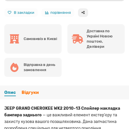
В закладки
порівняння
Доставка по
Україні Новою
Самовивіз в Києві
поштою,
Делівери
Відправка в день
замовлення
Опис
Відгуки
JEEP GRAND CHEROKEE WK2 2010-13 Спойлер накладка
бампера заднього
— це важливий елемент екстер'єру та
захисту кузова вашого позашляховика. Дана запчастина
розроблена спеціально для четвертого покоління