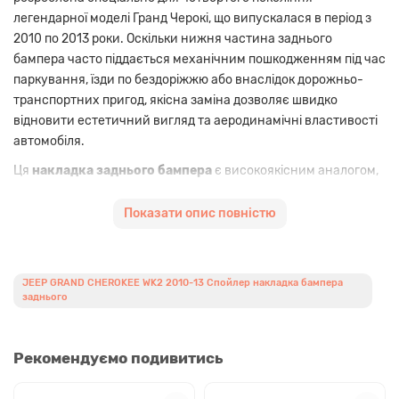
легендарної моделі Гранд Черокі, що випускалася в період з
2010 по 2013 роки. Оскільки нижня частина заднього
бампера часто піддається механічним пошкодженням під час
паркування, їзди по бездоріжжю або внаслідок дорожньо-
транспортних пригод, якісна заміна дозволяє швидко
відновити естетичний вигляд та аеродинамічні властивості
автомобіля.
Ця
накладка заднього бампера
є високоякісним аналогом,
що виготовлений з міцного термостійкого пластику. Матеріал
стійкий до перепадів температур, впливу дорожніх реагентів
Показати опис повністю
та ультрафіолетового випромінювання, що гарантує
тривалий термін експлуатації. Геометрія деталі повністю
відповідає контурам кузова WK2, що забезпечує
JEEP GRAND CHEROKEE WK2 2010-13 Спойлер накладка бампера
безпроблемний монтаж на штатні посадкові місця без
заднього
необхідності додаткового доопрацювання або підрізання
пластику. Використання такої сумісної деталі — це
раціональне рішення для власників, які прагнуть отримати
Рекомендуємо подивитись
надійний результат за доступною ціною.