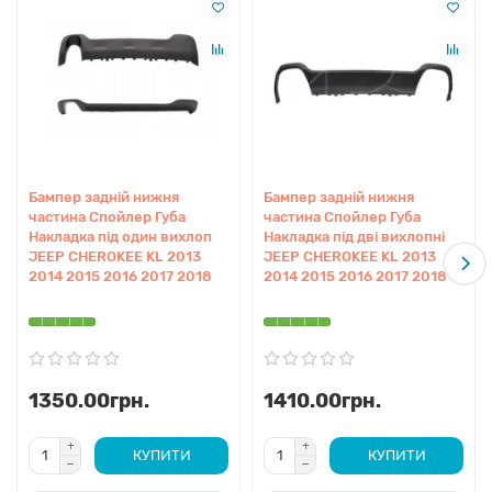
Перегляньте інші
КУЗОВНІ ЗАПЧАСТИНИ JEEP
або
знайдіть
ЗАПЧАСТИНИ КУЗОВА JEEP GRAND CHEROKEE
2011-13
у нашому інтернет-каталозі.
Переваги
Бампер задній нижня
Бампер задній нижня
Точна сумісність:
Розроблена з урахуванням усіх
частина Спойлер Губа
частина Спойлер Губа
конструктивних особливостей кузова WK2
Накладка під один вихлоп
Накладка під дві вихлопні
дорестайлінгового періоду.
JEEP CHEROKEE KL 2013
JEEP CHEROKEE KL 2013
2014 2015 2016 2017 2018
2014 2015 2016 2017 2018
Якісний aftermarket аналог:
Використання сучасних
полімерів забезпечує міцність, ідентичну заводським
стандартам.
Оптимальна геометрія:
Деталь щільно прилягає до
основного бампера, не залишаючи зайвих зазорів.
1350.00грн.
1410.00грн.
Стійкість до навантажень:
Пластик витримує вібрації
та помірні механічні контакти під час експлуатації.
Швидкий монтаж:
Кріплення розташовані у повній
КУПИТИ
КУПИТИ
відповідності до заводських точок фіксації.