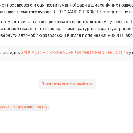
ист посадкового місця протитуманної фари від механічних пошкод
повторює геометрію кузова JEEP GRAND CHEROKEE четвертого покол
 поступається за характеристиками дорогим деталям, ця решітка
о випромінювання та перепадів температур, що гарантує тривалий
овернути автомобілю заводський вигляд після незначних ДТП або
о знайдіть
ЗАПЧАСТИНИ КУЗОВА JEEP GRAND CHEROKEE 2011-13
у 
пеціально для платформи WK2, що забезпечує ідеальну посадку в 
Показати опис повністю
учасних полімерів гарантує міцність та еластичність виробу.
є вібрації та удари дрібного гравію, що характерно для експлуатац
стю відповідають конфігурації переднього бампера, що значно сп
итуманної фари ЛІВА ЧОРНА
и проведена самостійно або на сервісі за лічені хвилини.
і:
Купуючи цю запчастину, ви отримуєте надійний продукт за роз