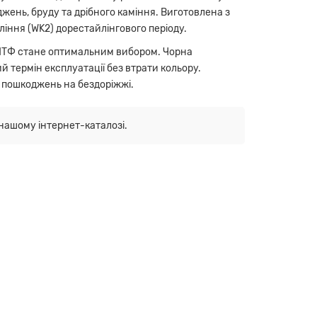
жень, бруду та дрібного каміння. Виготовлена з
іння (WK2) дорестайлінгового періоду.
 ПТФ стане оптимальним вибором. Чорна
 термін експлуатації без втрати кольору.
 пошкоджень на бездоріжжі.
нашому інтернет-каталозі.
штатне місце без необхідності доопрацювання.
ії на трасах та пересіченій місцевості.
рощує монтаж.
умною ціною.