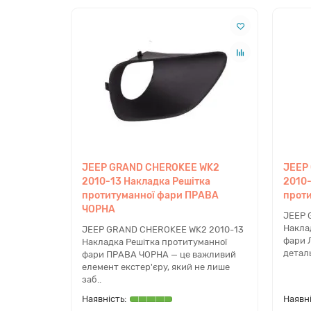
Марка:
JEEP
Модель:
GRAND CHEROKEE
Покоління:
WK2 (четверте покоління)
Роки випуску:
2010, 2011, 2012, 2013
Тип кузова:
Позашляховик (SUV)
Перевірка сумісності
Якщо вам потрібна перевірка сумісності за VIN-ко
Чому варто купити в dacar.sh
JEEP GRAND CHEROKEE WK2
JEEP
Інтернет-магазин
dacar.shop
спеціалізується на п
2010-13 Накладка Решітка
2010-
пройшли контроль якості. Наша команда забезпечу
протитуманної фари ПРАВА
проти
CHEROKEE. Ми організовуємо швидку відправку по всі
ЧОРНА
JEEP 
ремонті.
Накла
JEEP GRAND CHEROKEE WK2 2010-13
FAQ
фари 
Накладка Решітка протитуманної
деталь
фари ПРАВА ЧОРНА — це важливий
Чи підійде ця ліва накладка на J
елемент екстер'єру, який не лише
заб..
Ні, дана решітка розроблена спеціально для дорест