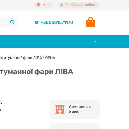
Мова
Особистий кабінет
+380681571170
отитуманної фари ЛІВА ЧОРНА
туманної фари ЛІВА
L
Самовивіз в
ті
Києві