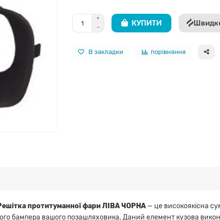
КУПИТИ
Швидк
В закладки
порівняння
Решітка протитуманної фари ЛІВА ЧОРНА
— це високоякісна су
ого бампера вашого позашляховика. Даний елемент кузова викон