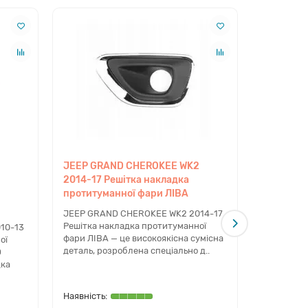
 підбір через оригінальний каталог виробника.
JEEP GRAND CHEROKEE WK2
JEEP GR
лів. Ми пропонуємо тільки перевірені аналоги, які
2014-17 Решітка накладка
2014-17 Р
ль, яка ідеально підійде вашому JEEP GRAND
протитуманної фари ЛІВА
ЧОРНА
 Львів, щоб мінімізувати час простою вашого авто в
JEEP GRAND CHEROKEE WK2 2014-17
JEEP GRA
Решітка накладка протитуманної
Решітка р
10-13
фари ЛІВА — це високоякісна сумісна
ідеальне 
ої
деталь, розроблена спеціально д..
легендарн
D
позаш..
дка
року використовуються деталі іншої форми.