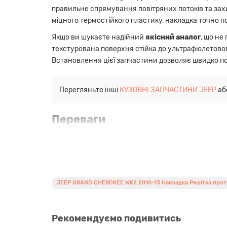
правильне спрямування повітряних потоків та зах
міцного термостійкого пластику, накладка точно 
Якщо ви шукаєте надійний
якісний аналог
, що не
текстурована поверхня стійка до ультрафіолетовог
Встановлення цієї запчастини дозволяє швидко п
Перегляньте інші
КУЗОВНІ ЗАПЧАСТИНИ JEEP
аб
Переваги
Точна сумісність:
Дана деталь розроблена с
Якісний aftermarket аналог:
Використання с
Стійкість до навантажень:
Матеріал витриму
Хороша геометрія:
Кріплення та пази повні
JEEP GRAND CHEROKEE WK2 2010-13 Накладка Решітка прот
Швидкий монтаж:
Заміна накладки може бут
Оптимальне співвідношення ціни та якост
Сумісність
Рекомендуємо подивитись