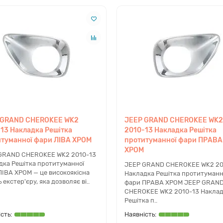
дом вашого автомобіля, експерти dacar.shop оперативно виконають
op
 GRAND CHEROKEE WK2
JEEP GRAND CHEROKEE WK2
остачанні якісних кузовних елементів для американських автомобі
13 Накладка Решітка
2010-13 Накладка Решітка
є професійну допомогу з підбором, щоб ви отримали саме ту дета
туманної фари ЛІВА ХРОМ
протитуманної фари ПРАВА
й Україні, включаючи такі міста як Київ, Харків, Одеса, Дніпро та
ХРОМ
GRAND CHEROKEE WK2 2010-13
дка Решітка протитуманної
JEEP GRAND CHEROKEE WK2 20
ЛІВА ХРОМ — це високоякісна
Накладка Решітка протитуманн
 екстер'єру, яка дозволяє ві..
фари ПРАВА ХРОМ JEEP GRAN
eep Grand Cherokee 2014 року?
CHEROKEE WK2 2010-13 Накла
Решітка п..
айлінгової моделі WK2 (2010-2013 років). Для моделей після 2014 