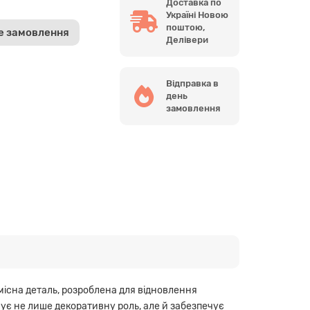
Доставка по
Україні Новою
поштою,
е замовлення
Делівери
Відправка в
день
замовлення
місна деталь, розроблена для відновлення
ує не лише декоративну роль, але й забезпечує