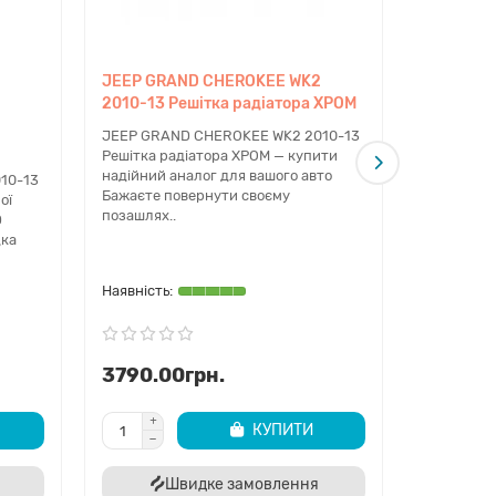
JEEP GRAND CHEROKEE WK2
JEEP GR
2010-13 Решітка радіатора ХРОМ
2010-13 
бампера 
JEEP GRAND CHEROKEE WK2 2010-13
Решітка радіатора ХРОМ — купити
JEEP GRA
надійний аналог для вашого авто
Спойлер н
10-13
Бажаєте повернути своєму
— це важл
ої
позашлях..
захисту ку
D
дка
3790.00грн.
9200.0
КУПИТИ
Швидке замовлення
Ш