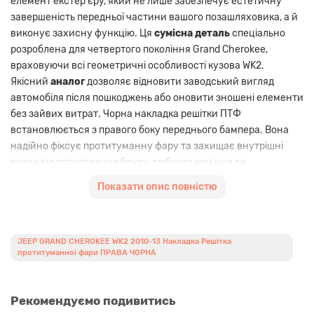
елемент екстер'єру, який не лише забезпечує естетичну
завершеність передньої частини вашого позашляховика, а й
виконує захисну функцію. Ця
сумісна деталь
спеціально
розроблена для четвертого покоління Grand Cherokee,
враховуючи всі геометричні особливості кузова WK2.
Якісний
аналог
дозволяє відновити заводський вигляд
автомобіля після пошкоджень або оновити зношені елементи
без зайвих витрат. Чорна накладка решітки ПТФ
встановлюється з правого боку переднього бампера. Вона
надійно фіксує протитуманну фару та захищає внутрішні
вузли від потрапляння бруду, дрібного каміння та
дорожнього сміття. Виготовлена з міцного ABS-пластику, ця
Показати опис повністю
якісна заміна
стійка до перепадів температур,
ультрафіолетового випромінювання та агресивних хімічних
реагентів, що особливо актуально для експлуатації в Україні.
Завдяки точній відповідності параметрам, монтаж деталі
JEEP GRAND CHEROKEE WK2 2010-13 Накладка Решітка
протитуманної фари ПРАВА ЧОРНА
проводиться у штатні місця без потреби у додатковій підгонці
чи свердлінні.
Рекомендуємо подивитись