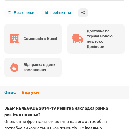
В закладки
порівняння
Доставка по
Україні Новою
Самовивіз в Києві
поштою,
Делівери
Відправка в день
замовлення
Опис
Відгуки
JEEP RENEGADE 2014-19 Решітка накладка рамка
решітки нижньої
Оновлення фронтальної частини вашого автомобіля
потребує використання компонентів, що ідеально