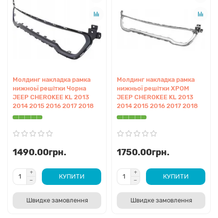
Використання якісного
aftermarket
рішення дозволяє
відновити первісний вигляд авто без переплат.
Накладка
нижньої решітки
забезпечує надійну фіксацію та
гармонійно поєднується з іншими елементами обвісу. Наша
продукція проходить ретельний контроль якості, що гарантує
довговічність експлуатації в умовах українських доріг.
Молдинг накладка рамка
Молдинг накладка рамка
Вибираючи цей товар, ви отримуєте впевненість у тому, що
нижноьї решітки Чорна
нижньої решітки ХРОМ
фітмент
запчастини відповідатиме заводським параметрам
JEEP CHEROKEE KL 2013
JEEP CHEROKEE KL 2013
вашого позашляховика.
2014 2015 2016 2017 2018
2014 2015 2016 2017 2018
Перегляньте інші
КУЗОВНІ ЗАПЧАСТИНИ JEEP
або
знайдіть
ЗАПЧАСТИНИ КУЗОВА JEEP RENEGADE 2014-
1490.00грн.
1750.00грн.
2019
у нашому інтернет-каталозі.
КУПИТИ
КУПИТИ
Переваги
Швидке замовлення
Швидке замовлення
Якісний аналог:
деталь виготовлена з дотриманням