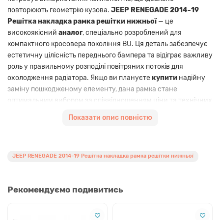
повторюють геометрію кузова.
JEEP RENEGADE 2014-19
Решітка накладка рамка решітки нижньої
— це
високоякісний
аналог
, спеціально розроблений для
компактного кросовера покоління BU. Ця деталь забезпечує
естетичну цілісність переднього бампера та відіграє важливу
роль у правильному розподілі повітряних потоків для
охолодження радіатора. Якщо ви плануєте
купити
надійну
заміну пошкодженому елементу, дана рамка стане
оптимальним вибором за співвідношенням ціни та технічних
характеристик.
Показати опис повністю
Ця
сумісна деталь
виготовлена з ударостійкого пластику,
який демонструє високу стійкість до температурних
перепадів, ультрафіолетового випромінювання та
JEEP RENEGADE 2014-19 Решітка накладка рамка решітки нижньої
агресивних дорожніх реагентів. Вона повністю відповідає
посадковим місцям автомобілів
Jeep Renegade
випуску
2014, 2015, 2016, 2017, 2018 та 2019 років. Завдяки точному
Рекомендуємо подивитись
дотриманню прес-форм, монтаж не потребує додаткового
доопрацювання або підрізання кузовних елементів, що
значно спрощує процес сервісного обслуговування.