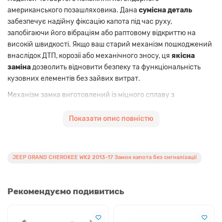
американського позашляховика. Дана
сумісна деталь
забезпечує надійну фіксацію капота під час руху,
запобігаючи його вібраціям або раптовому відкриттю на
високій швидкості. Якщо ваш старий механізм пошкоджений
внаслідок ДТП, корозії або механічного зносу, ця
якісна
заміна
дозволить відновити безпеку та функціональність
кузовних елементів без зайвих витрат.
Механізм замка виготовлений із міцного сплаву з
антикорозійним покриттям, що критично важливо для
експлуатації в умовах українського клімату з високою
Показати опис повністю
вологістю та зимовими реагентами. Геометрія деталі
повністю відповідає технічним вимогам кузова WK2 2014,
2015, 2016 та 2017 років випуску. Це
не оригінальна
JEEP GRAND CHEROKEE WK2 2013-17 Замок капота без сигналізації
запчастина
, але вона спроектована з урахуванням усіх
навантажень, що гарантує плавне спрацьовування та
тривалий термін служби. Дана модифікація призначена для
Рекомендуємо подивитись
автомобілів, які не оснащені штатним кінцевиком
сигналізації в самому замку, що робить її монтаж
максимально простим та швидким.