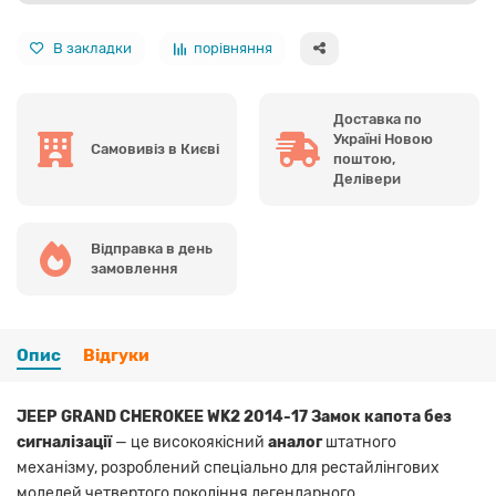
В закладки
порівняння
Доставка по
Україні Новою
Самовивіз в Києві
поштою,
Делівери
Відправка в день
замовлення
Опис
Відгуки
JEEP GRAND CHEROKEE WK2 2014-17 Замок капота без
сигналізації
— це високоякісний
аналог
штатного
механізму, розроблений спеціально для рестайлінгових
моделей четвертого покоління легендарного