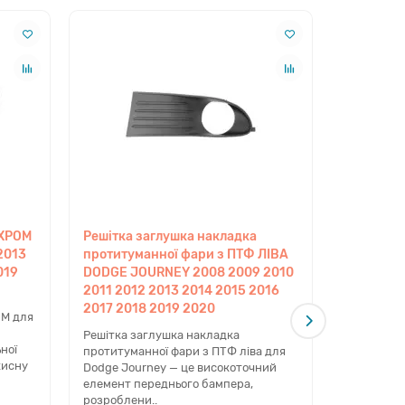
а Європи в цій моделі майже ідентична, що
и комплектації SE, SXT, Crossroad та R/T.
а. Основними симптомами є запотівання фари,
гравію, що призводить до прихованих деформацій.
еревіряти цілісність кріплень при кожному
 оздоблення. Перевірка за VIN-кодом дозволяє
ністю відповідають вашій модифікації. Це
 ХРОМ
Решітка заглушка накладка
Підсилюв
2013
протитуманної фари з ПТФ ЛІВА
переднь
019
DODGE JOURNEY 2008 2009 2010
2008 200
2011 2012 2013 2014 2015 2016
2014 201
2017 2018 2019 2020
2020
ОМ для
ндартів. Це вигідна альтернатива вживаним
Решітка заглушка накладка
Підсилюва
ість посадкових місць, що забезпечує легкий
ної
протитуманної фари з ПТФ ліва для
передньог
хисну
Dodge Journey — це високоточний
2020 рокі
елемент переднього бампера,
компонент
розроблени..
кузова, що 