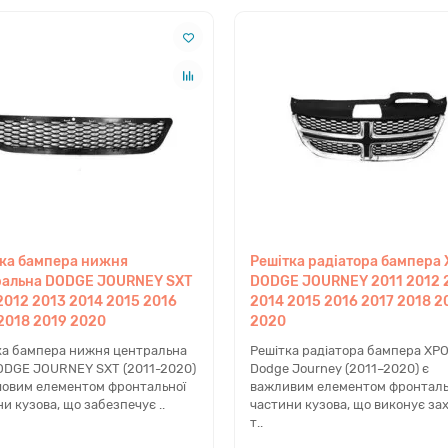
нфігурації кронштейна). Специфіка деталей для ринку США (USA) т
. Деталь ідеально підходить для рестайлінгових версій, включаюч
и потрібна заміна
 виявленні тріщин на склі, через які всередину потрапляє волог
ача. Через низьке розташування деталь часто піддається впливу 
луговування) для корпусу фари не встановлений, рекомендується п
ні деталі по VIN-коду
им через існування перехідних моделей або специфічних пакетів
рантувати, що роз'єм проводки та тип лампи (наприклад, H11) пов
ка бампера нижня
Решітка радіатора бампера
ральна DODGE JOURNEY SXT
DODGE JOURNEY 2011 2012 
мпера під час монтажу.
2012 2013 2014 2015 2016
2014 2015 2016 2017 2018 2
2018 2019 2020
2020
ка бампера нижня центральна
Решітка радіатора бампера ХР
який виготовляється на сучасних лініях із дотриманням усіх ста
ODGE JOURNEY SXT (2011-2020)
Dodge Journey (2011–2020) є
ріщини або вигорілий рефлектор. Наші деталі мають ідеальну точн
човим елементом фронтальної
важливим елементом фронталь
ом, але за значно доступнішу ціну.
и кузова, що забезпечує ..
частини кузова, що виконує за
т..
ра для версії Crossroad?