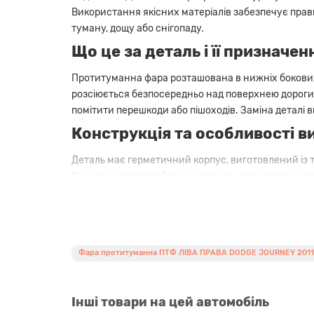
Використання якісних матеріалів забезпечує прав
туману, дощу або снігопаду.
Що це за деталь і її призначен
Протитуманна фара розташована в нижніх бокових
розсіюється безпосередньо над поверхнею дороги, н
помітити перешкоди або пішоходів. Заміна деталі
Конструкція та особливості 
Деталь має герметичний корпус, виготовлений із т
Конструкція передбачає наявність регулювального
часом. При встановленні важливо дотримуватися 
Перегляньте інші
КУЗОВНІ ЗАПЧАСТИНИ DOD
Фара протитуманна ПТФ ЛІВА ПРАВА DODGE JOURNEY 2011 2
Сумісність та відмінності ком
Дана фара має повну сумісність із автомобілями D
Інші товари на цей автомобіль