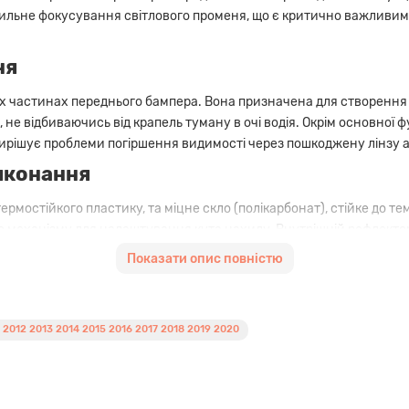
ильне фокусування світлового променя, що є критично важливим 
ня
 частинах переднього бампера. Вона призначена для створення ш
е відбиваючись від крапель туману в очі водія. Окрім основної ф
 вирішує проблеми погіршення видимості через пошкоджену лінзу 
виконання
ермостійкого пластику, та міцне скло (полікарбонат), стійке до т
 механізму для налаштування кута нахилу. Внутрішній рефлектор
torque specs (моментів затяжки) кріпильних гвинтів, щоб уникн
Показати опис повністю
GE
або знайдіть
ЗАПЧАСТИНИ КУЗОВА DODGE JOURNEY 2011-
012 2013 2014 2015 2016 2017 2018 2019 2020
плектацій
odge Journey випуску 2011–2020 років. Завдяки універсальній конс