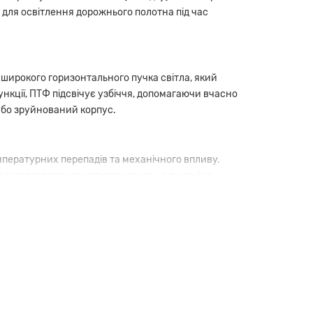
для освітлення дорожнього полотна під час
ирокого горизонтального пучка світла, який
ункції, ПТФ підсвічує узбіччя, допомагаючи вчасно
або зруйнований корпус.
емпературних перепадів та механічного впливу.
 має дзеркальне напилення, що не тьмяніє з
ути пошкодження пластикових вушок корпусу фари.
2020
у нашому інтернет-каталозі.
трукції, деталь може встановлюватися як на ліву,