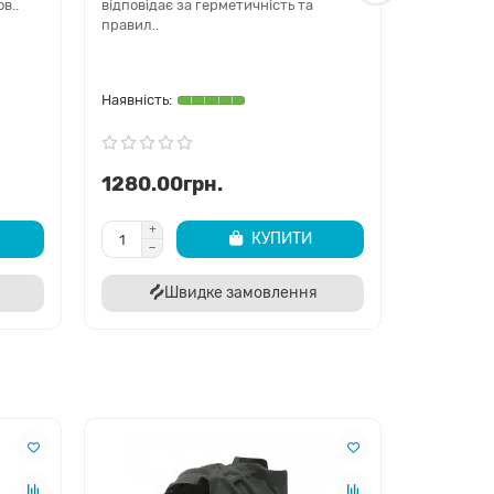
в..
відповідає за герметичність та
частина S
правил..
2013 2014 
DaCar Shop
1280.00грн.
1180.0
КУПИТИ
Швидке замовлення
Ш