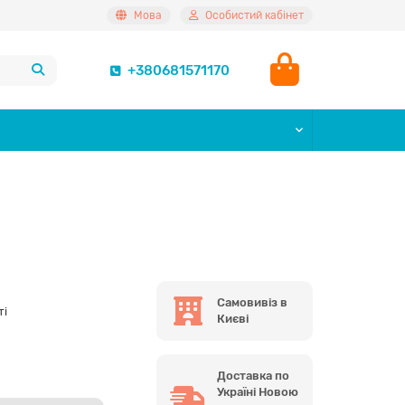
Мова
Особистий кабінет
+380681571170
Самовивіз в
ті
Києві
Доставка по
Україні Новою