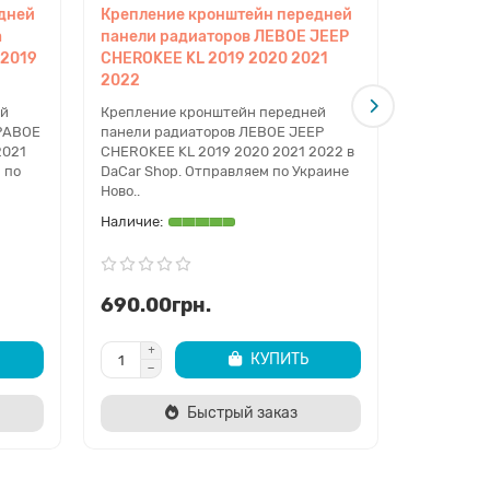
дней
Крепление кронштейн передней
Креплени
а
панели радиаторов ЛЕВОЕ JEEP
панели р
 2019
CHEROKEE KL 2019 2020 2021
CHEROKEE
2022
2022
ей
Крепление кронштейн передней
Креплени
ПРАВОЕ
панели радиаторов ЛЕВОЕ JEEP
панели р
2021
CHEROKEE KL 2019 2020 2021 2022 в
CHEROKEE 
 по
DaCar Shop. Отправляем по Украине
DaCar Sho
Ново..
Нов..
690.00грн.
690.00
КУПИТЬ
Быстрый заказ