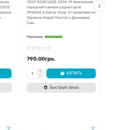
ление
JEEP RENEGADE 2014-19 Крепление
ЛЕВОЕ
передней панели радиаторов
Крепление
краине
ПРАВОЕ в DaCar Shop. Отправляем по
передней 
..
Украине Новой Почтой и Деливери.
ПРАВОЕ J
Сам..
2020 2021
Отправляем
790.00грн.
1490.0
КУПИТЬ
Быстрый заказ