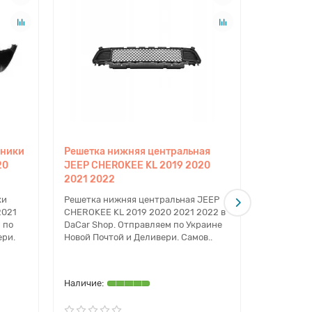
оники
Решетка нижняя центральная
Накладка
20
JEEP CHEROKEE KL 2019 2020
радиатор
2021 2022
2019 202
ки
Решетка нижняя центральная JEEP
Накладка 
2021
CHEROKEE KL 2019 2020 2021 2022 в
радиаторо
 по
DaCar Shop. Отправляем по Украине
2020 2021
ери.
Новой Почтой и Деливери. Самов..
Отправляе
Почтой и Д