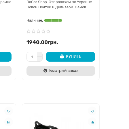
краине
DaCar Shop. Отправляем по Украине
Верхняя в
Новой Почтой и Деливери. Самов..
Украине Н
Са..
1940.00грн.
5700.0
КУПИТЬ
Быстрый заказ