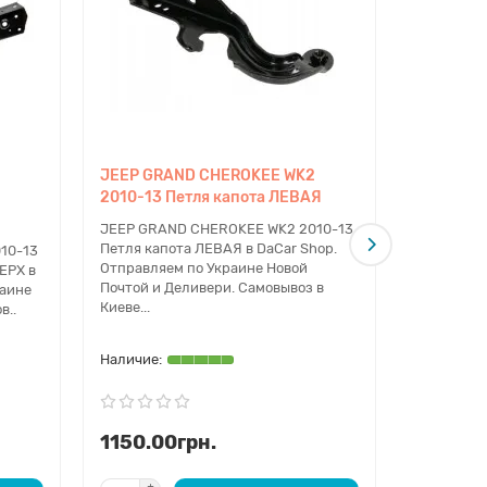
JEEP GRAND CHEROKEE WK2
JEEP GR
2010-13 Петля капота ЛЕВАЯ
2010-13 
JEEP GRAND CHEROKEE WK2 2010-13
JEEP GRA
Петля капота ЛЕВАЯ в DaCar Shop.
Петля кап
10-13
Отправляем по Украине Новой
Отправляе
ЕРХ в
Почтой и Деливери. Самовывоз в
Почтой и 
раине
Киеве...
Киеве..
в..
1150.00грн.
1150.0