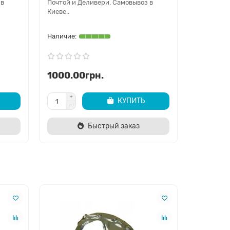
 в
Почтой и Деливери. Самовывоз в
DaCar Sho
Киеве..
Новой Поч
1000.00грн.
1000.0
КУПИТЬ
Быстрый заказ