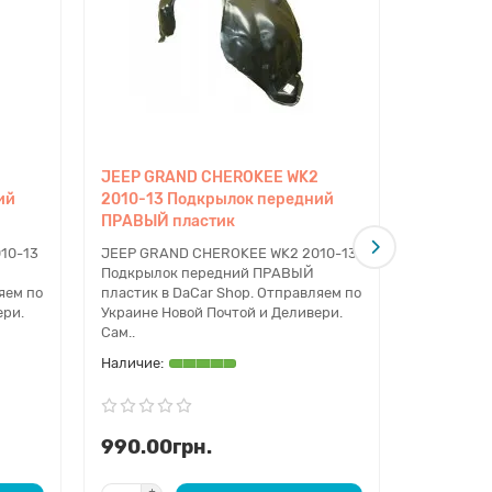
JEEP GRAND CHEROKEE WK2
JEEP GR
ий
2010-13 Подкрылок передний
2010-13 
ПРАВЫЙ пластик
ЛЕВЫЙ в
10-13
JEEP GRAND CHEROKEE WK2 2010-13
JEEP GRA
Подкрылок передний ПРАВЫЙ
Подкрыло
яем по
пластик в DaCar Shop. Отправляем по
в DaCar S
ери.
Украине Новой Почтой и Деливери.
Новой Поч
Сам..
990.00грн.
1990.0