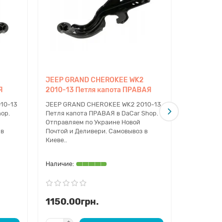
JEEP GRAND CHEROKEE WK2
JEEP GR
Я
2010-13 Петля капота ПРАВАЯ
2010-13 
10-13
JEEP GRAND CHEROKEE WK2 2010-13
JEEP GRA
op.
Петля капота ПРАВАЯ в DaCar Shop.
Петля кап
Отправляем по Украине Новой
Отправляе
 в
Почтой и Деливери. Самовывоз в
Почтой и 
Киеве..
Киеве...
1150.00грн.
1000.0