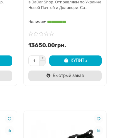
p.
в DaCar Shop. Отправляем по Украине
DaCar Sho
Новой Почтой и Деливери. Са..
Новой Поч
13650.00грн.
1940.0
КУПИТЬ
Быстрый заказ