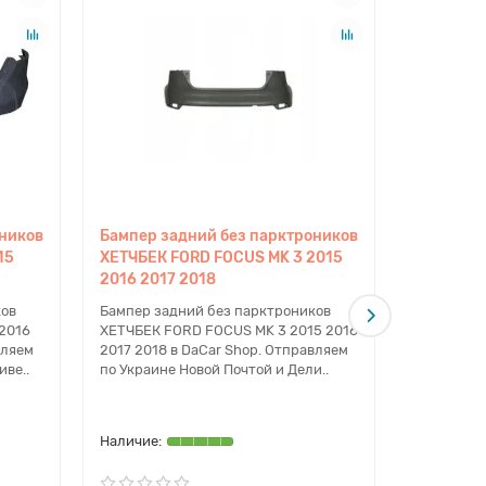
оников
Бампер задний без парктроников
Бампер з
15
ХЕТЧБЕК FORD FOCUS MK 3 2015
ХЕТЧБЕК 
2016 2017 2018
2016 201
ков
Бампер задний без парктроников
Бампер за
2016
ХЕТЧБЕК FORD FOCUS MK 3 2015 2016
ХЕТЧБЕК F
вляем
2017 2018 в DaCar Shop. Отправляем
2017 2018
иве..
по Украине Новой Почтой и Дели..
по Украин