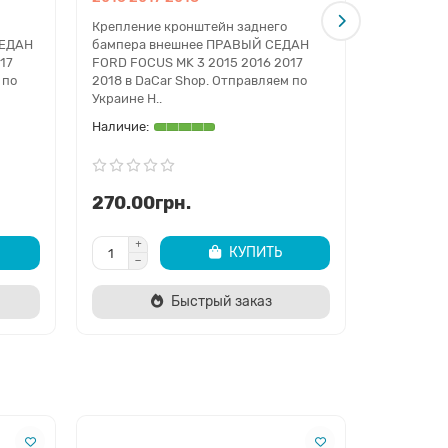
Креплени
переднег
Крепление кронштейн заднего
3 2015 201
СЕДАН
бампера внешнее ПРАВЫЙ СЕДАН
Отправляе
17
FORD FOCUS MK 3 2015 2016 2017
Почтой ..
 по
2018 в DaCar Shop. Отправляем по
Украине Н..
270.00грн.
180.00
КУПИТЬ
Быстрый заказ