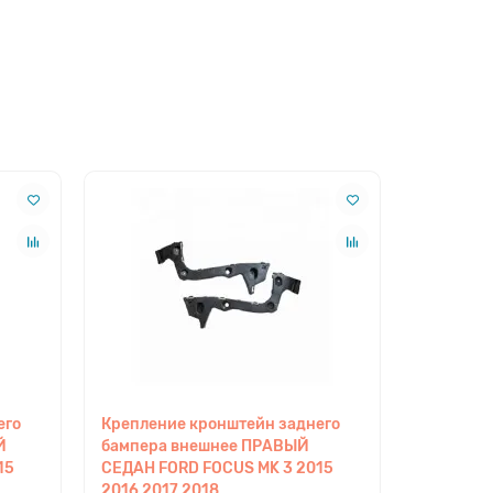
его
Крепление кронштейн заднего
Креплени
Й
бампера внешнее ПРАВЫЙ
передне
15
СЕДАН FORD FOCUS MK 3 2015
MK 3 201
2016 2017 2018