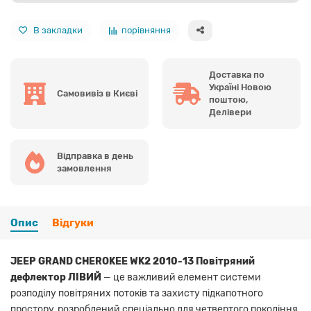
В закладки
порівняння
Доставка по
Україні Новою
Самовивіз в Києві
поштою,
Делівери
Відправка в день
замовлення
Опис
Відгуки
JEEP GRAND CHEROKEE WK2 2010-13 Повітряний
дефлектор ЛІВИЙ
— це важливий елемент системи
розподілу повітряних потоків та захисту підкапотного
простору, розроблений спеціально для четвертого покоління