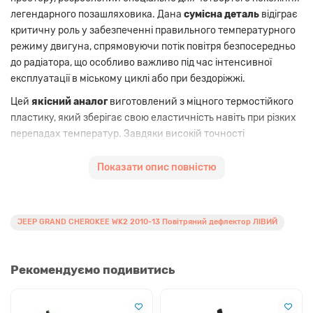
легендарного позашляховика. Дана
сумісна деталь
відіграє
критичну роль у забезпеченні правильного температурного
режиму двигуна, спрямовуючи потік повітря безпосередньо
до радіатора, що особливо важливо під час інтенсивної
експлуатації в міському циклі або при бездоріжжі.
Цей
якісний аналог
виготовлений з міцного термостійкого
пластику, який зберігає свою еластичність навіть при різких
перепадах температур. Завдяки високій точності
виробництва, деталь повністю повторює геометрію кузова
Jeep Grand Cherokee WK2
випуску 2010, 2011, 2012 та 2013
Показати опис повністю
років. Використання такої запчастини дозволяє відновити
заводські аеродинамічні показники автомобіля та захистити
внутрішні вузли від потрапляння бруду, вологи та
JEEP GRAND CHEROKEE WK2 2010-13 Повітряний дефлектор ЛІВИЙ
дорожнього сміття. Якщо ваш старий дефлектор отримав
пошкодження внаслідок ДТП або механічного впливу, ця
не
оригінальна запчастина
стане оптимальним вибором для
Рекомендуємо подивитись
швидкого та бюджетного ремонту без втрати
функціональності.