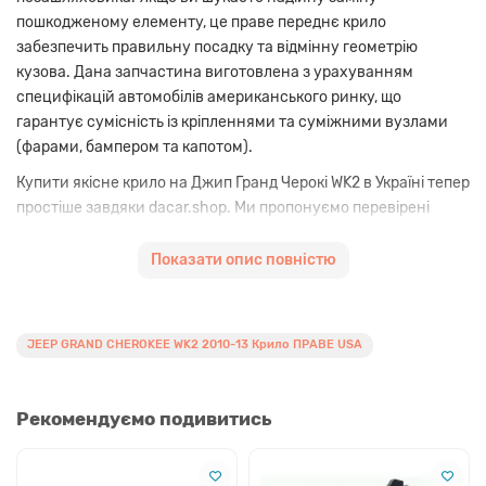
пошкодженому елементу, це праве переднє крило
забезпечить правильну посадку та відмінну геометрію
кузова. Дана запчастина виготовлена з урахуванням
специфікацій автомобілів американського ринку, що
гарантує сумісність із кріпленнями та суміжними вузлами
(фарами, бампером та капотом).
Купити якісне крило на Джип Гранд Черокі WK2 в Україні тепер
простіше завдяки dacar.shop. Ми пропонуємо перевірені
кузовні рішення, які дозволяють суттєво заощадити без
втрати надійності. Деталь постачається в
Показати опис повністю
транспортувальному ґрунті, готова до фарбування в колір
вашого авто. Використання сучасних матеріалів забезпечує
стійкість до корозії та тривалий термін експлуатації в умовах
JEEP GRAND CHEROKEE WK2 2010-13 Крило ПРАВЕ USA
українського клімату.
Перегляньте інші
КУЗОВНІ ЗАПЧАСТИНИ JEEP
або
Рекомендуємо подивитись
знайдіть
ЗАПЧАСТИНИ КУЗОВА JEEP GRAND CHEROKEE
2011-13
у нашому інтернет-каталозі.
Переваги