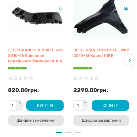
Точна сумісність:
Даний якісний aftermarket аналог
розроблений за допомогою лазерного сканування, що
забезпечує ідеальні зазори при монтажі.
Міцність та довговічність:
Використання якісної сталі
оптимальної товщини гарантує стійкість до механічних
навантажень.
JEEP GRAND CHEROKEE WK2
JEEP GRAND CHEROKEE WK2
Захисне покриття:
Поверхня оброблена
2010-13 Кріплення
2010-13 Крило ЛІВЕ
антикорозійним складом, що полегшує підготовку до
переднього бампера ПРАВЕ
малярних робіт.
Економічна вигода:
Не оригінальна запчастина
коштує значно дешевше, при цьому візуально та за
характеристиками не поступається дорожчим
820.00грн.
2290.00грн.
варіантам.
Легкий монтаж:
Всі технологічні отвори та місця
КУПИТИ
КУПИТИ
кріплень відповідають заводським параметрам
автомобіля Jeep Grand Cherokee.
Швидке замовлення
Швидке замовлення
Сумісність
Дана деталь розроблена спеціально для наступних