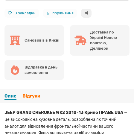
В закладки
порівняння
Доставка по
Україні Новою
Самовивіз в Києві
поштою,
Делівери
Відправка в день
замовлення
Опис
Відгуки
JEEP GRAND CHEROKEE WK2 2010-13 Крило ПРАВЕ USA
—
це високоякісна кузовна деталь, розроблена як точний
аналог для відновлення фронтальної частини вашого
позашляховика. Якщо ви шукаєте надійну заміну