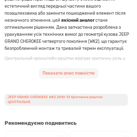
естетичний вигляд передньої частини вашого
позашляховика або замінити пошкоджений елемент після
незначного зіткнення, цей
якісний аналог
стане
оптимальним рішенням. Дана запчастина розроблена з
урахуванням усіх технічних вимог до геометрії кузова JEEP
GRAND CHEROKEE четвертого покоління (WK2), що гарантує
безпроблемний монтаж та тривалий термін експлуатації.
Центральний кронштейн решітки відіграє критичну роль у
підтримці правильних зазорів між елементами передньої
панелі. Використання міцних сучасних полімерів дозволяє
Показати опис повністю
деталі витримувати вібраційні навантаження під час руху по
бездоріжжю та температурні перепади. Це
не оригінальна
запчастина
, але вона повністю відповідає специфікаціям для
JEEP GRAND CHEROKEE WK2 2010-13 Кріплення решітки
моделей 2010, 2011, 2012 та 2013 років випуску. Вибір на
ЦЕНТРАЛЬНЕ
користь якісного афтермаркету дозволяє суттєво
зекономити без втрати функціональності автомобіля.
Рекомендуємо подивитись
Перегляньте інші
КУЗОВНІ ЗАПЧАСТИНИ JEEP
або