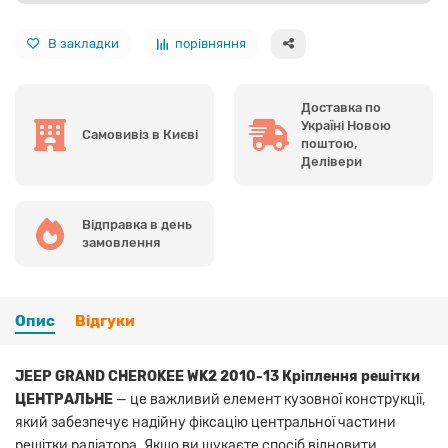
В закладки
порівняння
Доставка по
Україні Новою
Самовивіз в Києві
поштою,
Делівери
Відправка в день
замовлення
Опис
Відгуки
JEEP GRAND CHEROKEE WK2 2010-13 Кріплення решітки
ЦЕНТРАЛЬНЕ
— це важливий елемент кузовної конструкції,
який забезпечує надійну фіксацію центральної частини
решітки радіатора. Якщо ви шукаєте спосіб відновити