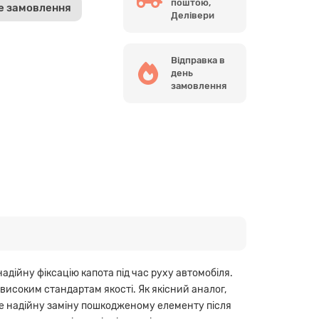
поштою,
е замовлення
Делівери
Відправка в
день
замовлення
дійну фіксацію капота під час руху автомобіля.
є високим стандартам якості. Як якісний аналог,
те надійну заміну пошкодженому елементу після