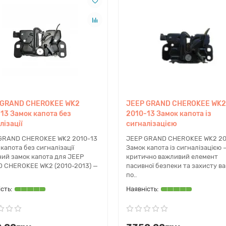
дом вашого автомобіля, експерти dacar.shop оперативно виконають 
та гарантує, що деталь ідеально підійде до вашої комплектації C
op
поставках якісних кузовних деталей для американських автомобіл
 GRAND CHEROKEE WK2
JEEP GRAND CHEROKEE WK2
і міста) через популярні логістичні служби. У нашому каталозі пред
13 Замок капота без
2010-13 Замок капота із
йну допомогу з підбором, наявність запчастин на складі та високи
лізації
сигналізацією
GRAND CHEROKEE WK2 2010-13
JEEP GRAND CHEROKEE WK2 20
капота без сигналізації
Замок капота із сигналізацією 
rokee 2021 року?
ний замок капота для JEEP
критично важливий елемент
 CHEROKEE WK2 (2010-2013) —
пасивної безпеки та захисту в
й Cherokee KL рестайлінгового періоду, що включає 2021 рік випу
по..
для встановлення?
ажу механізм. Якщо ваші старі болти кріплення пошкоджені, рек