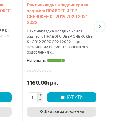
ла
Рант накладка молдинг крила
Рант нак
ROKEE
заднього ПРАВОГО JEEP
задніх Л
CHEROKEE KL 2019 2020 2021
2019 202
2022
Рант накл
EE KL
задніх ЛІ
Рант накладка молдинг крила
ладка
2019 2020
заднього ПРАВОГО JEEP CHEROKEE
О
шукаєте н
KL 2019 2020 2021 2022 — це
зовнішні..
незамінний елемент зовнішнього
оздоблення к..
1160.00грн.
990.00
КУПИТИ
Швидке замовлення
Ш