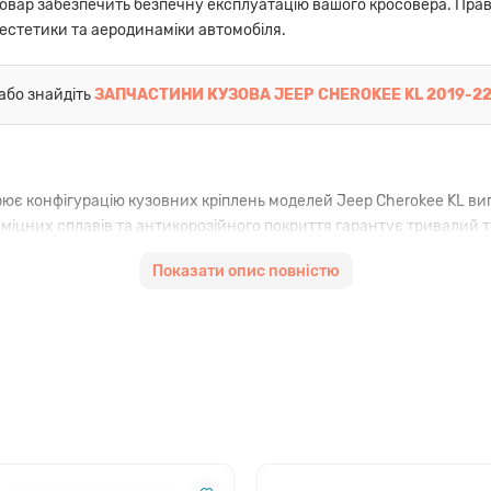
товар забезпечить безпечну експлуатацію вашого кросовера. Прав
 естетики та аеродинаміки автомобіля.
або знайдіть
ЗАПЧАСТИНИ КУЗОВА JEEP CHEROKEE KL 2019-2
ює конфігурацію кузовних кріплень моделей Jeep Cherokee KL вип
іцних сплавів та антикорозійного покриття гарантує тривалий 
стема запобігає мимовільному відкриттю капота на високих швид
Показати опис повністю
я на стандартні точки кріплення, що скорочує час перебування а
аль, яка за своїми характеристиками не поступається дорожчим в
ій: