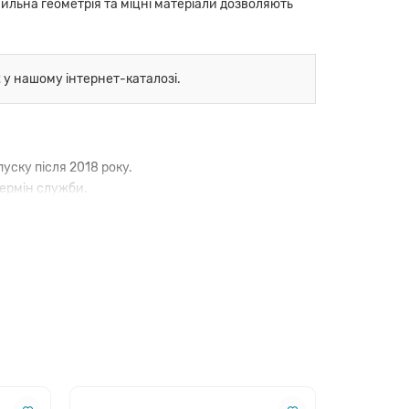
ильна геометрія та міцні матеріали дозволяють
2
у нашому інтернет-каталозі.
уску після 2018 року.
термін служби.
костях.
вто на сервісі.
аріантам, але є значно доступнішою.