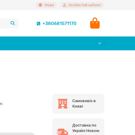
Мова
Особистий кабінет
+380681571170
Самовивіз в
ті
Києві
Доставка по
Україні Новою