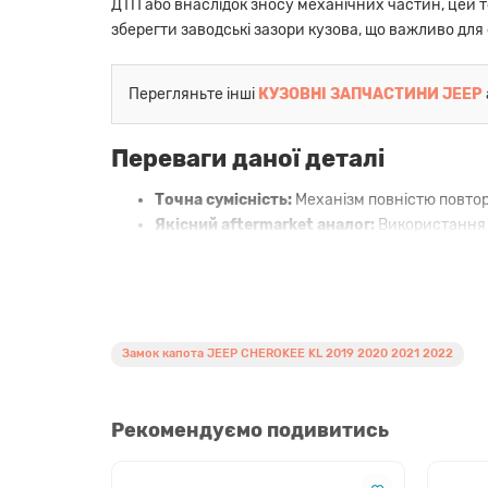
ДТП або внаслідок зносу механічних частин, цей 
зберегти заводські зазори кузова, що важливо для
Перегляньте інші
КУЗОВНІ ЗАПЧАСТИНИ JEEP
Переваги даної деталі
Точна сумісність:
Механізм повністю повтор
Якісний aftermarket аналог:
Використання м
Стійкість до вібрацій:
Надійна пружинна си
Швидкий монтаж:
Запчастина встановлюєтьс
Оптимальна ціна:
Ви отримуєте надійну дет
Сумісність з автомобілями
Замок капота JEEP CHEROKEE KL 2019 2020 2021 2022
Цей замок розроблений для наступних конфігурац
Марка:
Jeep
Рекомендуємо подивитись
Модель:
Cherokee (KL) Facelift
Покоління:
5 покоління (рестайлінг)