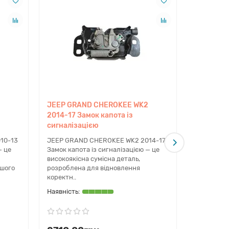
підбір через офіційні каталоги виробника. Це
herokee.
ів. Ми забезпечуємо швидку відправку по всій
JEEP GRAND CHEROKEE WK2
JEEP GR
ставлена тільки перевірена продукція, що пройшла
2014-17 Замок капота із
2014-17 
й рівень підтримки на кожному етапі замовлення.
сигналізацією
сигналіза
10-13
JEEP GRAND CHEROKEE WK2 2014-17
JEEP GRA
— це
Замок капота із сигналізацією — це
Замок капо
високоякісна сумісна деталь,
високоякі
ашого
розроблена для відновлення
механізму,
ску.
коректн..
омендуємо використовувати нові металовироби з