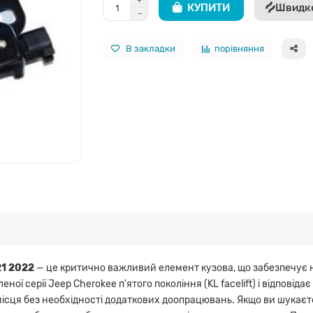
КУПИТИ
Швидк
В закладки
порівняння
21 2022
— це критично важливий елемент кузова, що забезпечує на
ї серії Jeep Cherokee п'ятого покоління (KL facelift) і відповіда
 місця без необхідності додаткових доопрацювань. Якщо ви шукає