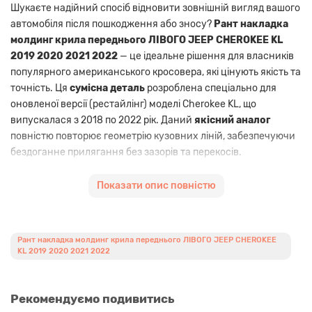
Шукаєте надійний спосіб відновити зовнішній вигляд вашого
автомобіля після пошкодження або зносу?
Рант накладка
молдинг крила переднього ЛІВОГО JEEP CHEROKEE KL
2019 2020 2021 2022
— це ідеальне рішення для власників
популярного американського кросовера, які цінують якість та
точність. Ця
сумісна деталь
розроблена спеціально для
оновленої версії (рестайлінг) моделі Cherokee KL, що
випускалася з 2018 по 2022 рік. Даний
якісний аналог
повністю повторює геометрію кузовних ліній, забезпечуючи
бездоганне прилягання без зазорів та перекосів.
Використання сучасних полімерних матеріалів гарантує
стійкість до температурних перепадів, ультрафіолетового
Показати опис повністю
випромінювання та механічних впливів дорожнього
покриття, таких як гравій чи пісок.
Рант накладка молдинг крила переднього ЛІВОГО JEEP CHEROKEE
KL 2019 2020 2021 2022
Перегляньте інші
КУЗОВНІ ЗАПЧАСТИНИ JEEP
або
знайдіть
ЗАПЧАСТИНИ КУЗОВА JEEP CHEROKEE KL 2019-
22
у нашому інтернет-каталозі.
Рекомендуємо подивитись