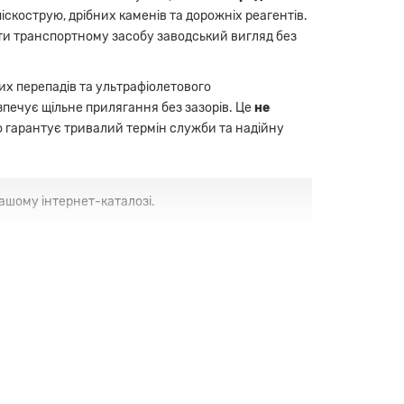
іскострую, дрібних каменів та дорожніх реагентів.
и транспортному засобу заводський вигляд без
их перепадів та ультрафіолетового
езпечує щільне прилягання без зазорів. Це
не
о гарантує тривалий термін служби та надійну
ашому інтернет-каталозі.