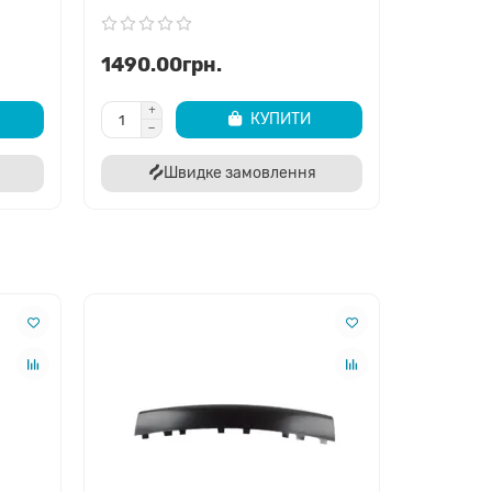
є заводському стилю Cherokee.
1490.00грн.
КУПИТИ
і каталоги.
Швидке замовлення
астини.
дтвердження замовлення.
ва та бездоганний зовнішній вигляд вашого