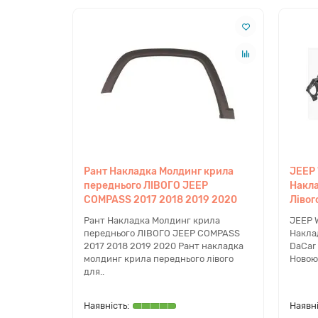
Марка:
JEEP
Модель:
CHEROKEE
Покоління:
KL
Роки випуску:
2013, 2014, 2015, 2016, 2017, 2
Тип кузова:
SUV (Позашляховик)
Перевірка сумісності
Якщо вам потрібна перевірка сумісності за VIN-ко
Чому варто купити в dacar.sh
Рант Накладка Молдинг крила
JEEP
переднього ЛІВОГО JEEP
Накла
Ми спеціалізуємося на підборі кузовних елементів
COMPASS 2017 2018 2019 2020
Лівог
перевірки деталі за VIN-номером та впевненість у 
Рант Накладка Молдинг крила
JEEP 
наявності в Києві дозволяє оперативно вирішити 
переднього ЛІВОГО JEEP COMPASS
Накла
FAQ
2017 2018 2019 2020 Рант накладка
DaCar
молдинг крила переднього лівого
Новою 
Чи підійде цей рант на Jeep Cher
для..
Так, дана накладка повністю сумісна з моделями Ch