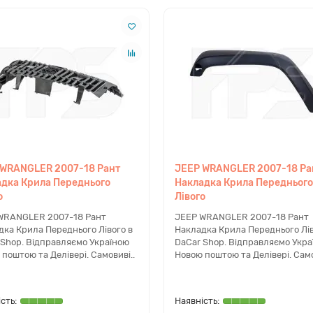
018
дом вашого автомобіля, експерти dacar.shop оперативно виконають
op
 WRANGLER 2007-18 Рант
JEEP WRANGLER 2007-18 Ра
дка Крила Переднього
Накладка Крила Переднього
 для американських автомобілів. Купуючи у нас, ви отримуєте ква
о
Лівого
тому, що запчастина підійде. У нас налагоджена швидка відправка п
WRANGLER 2007-18 Рант
JEEP WRANGLER 2007-18 Рант
питання ремонту вашого авто.
дка Крила Переднього Лівого в
Накладка Крила Переднього Лів
 Shop. Відправляємо Україною
DaCar Shop. Відправляємо Укра
поштою та Делівері. Самовиві..
Новою поштою та Делівері. Само
okee 2016 року?
erokee KL всього періоду дорестайлінгу з 2013 по 2018 роки.