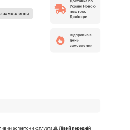
Доставка по
Україні Новою
поштою,
е замовлення
Делівери
Відправка в
день
замовлення
жливим аспектом експлуатації.
Лівий передній