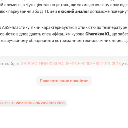
й елемент, а функціональна деталь, що захищає колісну арку від п
док паркування або ДТП, цей
якісний аналог
допоможе повернут
 ABS-пластику, який характеризується стійкістю до температурн
повністю відповідають специфікаціям кузова
Cherokee KL
, що заб
а на сучасному обладнанні з дотриманням технологічних норм, щ
о знайдіть
ЗАПЧАСТИНИ КУЗОВА JEEP CHEROKEE KL 2013-2018
у н
Показати опис повністю
ально для переднього лівого крила моделі Cherokee KL.
іцного пластику забезпечує стійкість до ударів та подряпин.
OKEE KL 2013 2014 2015 2016 2017 2018
ться, повторюючи всі вигини кузова.
користання стандартних посадкових місць.
і:
ефективне рішення для відновлювального ремонту.