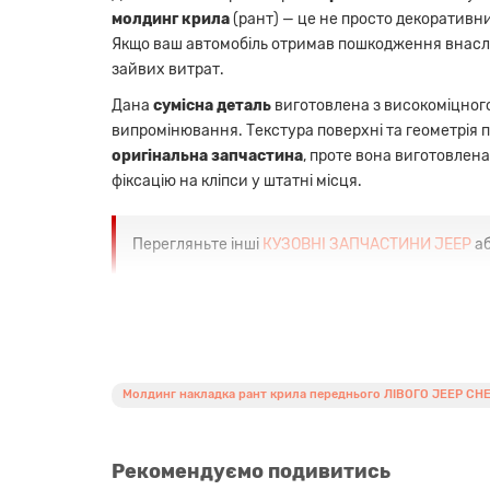
молдинг крила
(рант) — це не просто декоративни
Якщо ваш автомобіль отримав пошкодження внаслі
зайвих витрат.
Дана
сумісна деталь
виготовлена з високоміцного
випромінювання. Текстура поверхні та геометрія 
оригінальна запчастина
, проте вона виготовлен
фіксацію на кліпси у штатні місця.
Перегляньте інші
КУЗОВНІ ЗАПЧАСТИНИ JEEP
аб
Переваги
Точна сумісність:
накладка розроблена спеці
Якісний aftermarket аналог:
використання м
Молдинг накладка рант крила переднього ЛІВОГО JEEP CHER
Хороша геометрія:
деталь легко встановлює
Швидкий монтаж:
кріплення передбачає ви
Оптимальне співвідношення ціни та якост
Рекомендуємо подивитись
Сумісність