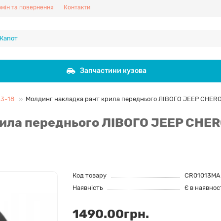
мін та повернення
Контакти
Запчастини кузова
3-18
Молдинг накладка рант крила переднього ЛІВОГО JEEP CHEROK
ила переднього ЛІВОГО JEEP CHER
Код товару
CR01013MA
Наявність
Є в наявнос
1490.00грн.