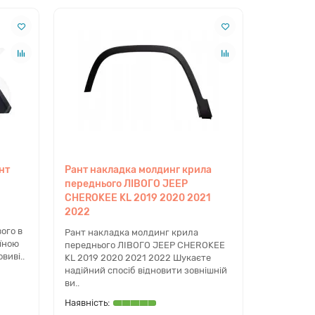
 підбір через оригінальний каталог виробника.
нт
Рант накладка молдинг крила
переднього ЛІВОГО JEEP
ліфіковану допомогу з підбором, можливість
CHEROKEE KL 2019 2020 2021
о всій Україні, а великий каталог запчастин у
2022
ого в
Рант накладка молдинг крила
їною
переднього ЛІВОГО JEEP CHEROKEE
виві..
KL 2019 2020 2021 2022 Шукаєте
надійний спосіб відновити зовнішній
ви..