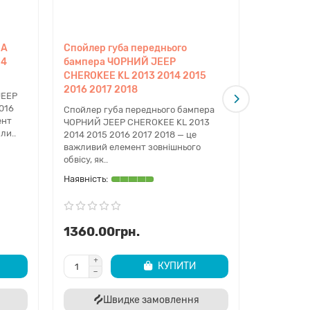
ВА
Спойлер губа переднього
Спойлер 
14
бампера ЧОРНИЙ JEEP
бампера
CHEROKEE KL 2013 2014 2015
KL 2013 
2016 2017 2018
JEEP
Спойлер г
016
СІРИЙ JEE
Спойлер губа переднього бампера
ент
2015 2016
ЧОРНИЙ JEEP CHEROKEE KL 2013
ли..
надійний с
2014 2015 2016 2017 2018 — це
важливий елемент зовнішнього
обвісу, як..
1360.00грн.
1380.0
КУПИТИ
Швидке замовлення
Ш