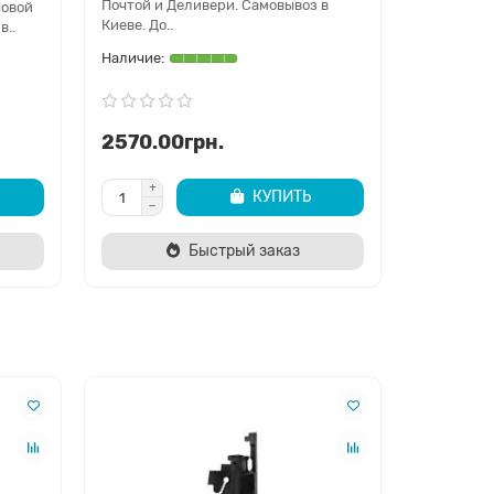
Почтой и Деливери. Самовывоз в
Новой
DaCar Sho
Киеве. До..
в..
Новой Поч
2570.00грн.
2420.0
КУПИТЬ
Быстрый заказ