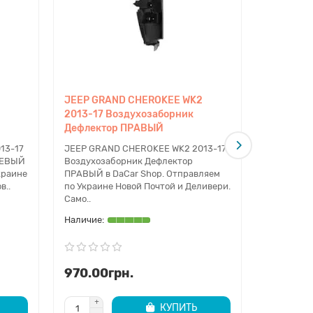
JEEP GRAND CHEROKEE WK2
JEEP GR
2013-17 Воздухозаборник
2013-17 
Дефлектор ПРАВЫЙ
Дефлект
13-17
JEEP GRAND CHEROKEE WK2 2013-17
JEEP GRA
ЛЕВЫЙ
Воздухозаборник Дефлектор
Воздухоз
краине
ПРАВЫЙ в DaCar Shop. Отправляем
ЛЕВЫЙ в D
в..
по Украине Новой Почтой и Деливери.
Украине Н
Само..
970.00грн.
2870.0
КУПИТЬ