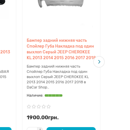
Бампер задний нижняя часть
Защита б
Спойлер Губа Накладка под один
Малая JE
 2013
выхлоп Серый JEEP CHEROKEE
2014 201
KL 2013 2014 2015 2016 2017 2018
Защита ба
JEEP CHER
Бампер задний нижняя часть
2016 2017 
РАВАЯ
Спойлер Губа Накладка под один
Отправляе
2015
выхлоп Серый JEEP CHEROKEE KL
Почтой и Д
2013 2014 2015 2016 2017 2018 в
DaCar Shop..
1900.00грн.
1100.0