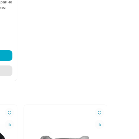
краине
вы..