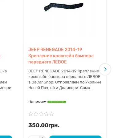
JEEP RENEGADE 2014-19
JEEP RE
и
Крепление кроштейн бампера
Креплени
переднего ЛЕВОЕ
передне
шка
JEEP RENEGADE 2014-19 Крепление
JEEP REN
кроштейн бампера переднего ЛЕВОЕ
кроштейн 
ляем
в DaCar Shop. Отправляем по Украине
ПРАВОЕ в 
ивери.
Новой Почтой и Деливери. Само..
Украине Н
Сам..
350.00грн.
350.00