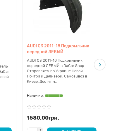
AUDI Q3 2011-18 Подкрыльник
AUDI Q3 
передний ЛЕВЫЙ
переднег
троников
AUDI Q3 2011-18 Подкрыльник
передний ЛЕВЫЙ в DaCar Shop.
тель
AUDI Q3 2
Отправляем по Украине Новой
DaCar
переднего
Почтой и Деливери. Самовывоз в
Новой
с омывате
Киеве. Доступн..
..
Отправляе
Почтой и Д
1580.00грн.
1990.0